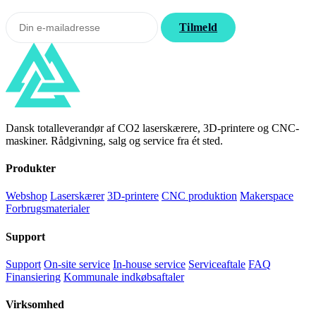
Tilmeld
Dansk totalleverandør af CO2 laserskærere, 3D-printere og CNC-
maskiner. Rådgivning, salg og service fra ét sted.
Produkter
Webshop
Laserskærer
3D-printere
CNC produktion
Makerspace
Forbrugsmaterialer
Support
Support
On-site service
In-house service
Serviceaftale
FAQ
Finansiering
Kommunale indkøbsaftaler
Virksomhed