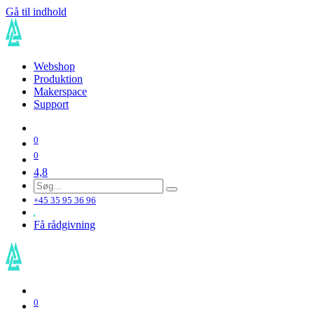
Gå til indhold
Webshop
Produktion
Makerspace
Support
0
0
4,8
+45 35 95 36 96
Få rådgivning
0