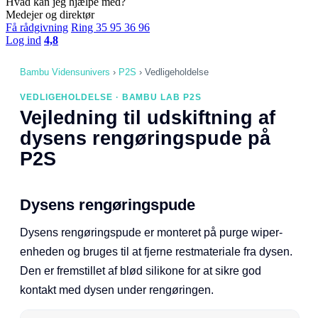
Hvad kan jeg hjælpe med?
Medejer og direktør
Få rådgivning
Ring 35 95 36 96
Log ind
4,8
Bambu Vidensunivers
›
P2S
›
Vedligeholdelse
VEDLIGEHOLDELSE · BAMBU LAB P2S
Vejledning til udskiftning af
dysens rengøringspude på
P2S
Dysens rengøringspude
Dysens rengøringspude er monteret på purge wiper-
enheden og bruges til at fjerne restmateriale fra dysen.
Den er fremstillet af blød silikone for at sikre god
kontakt med dysen under rengøringen.