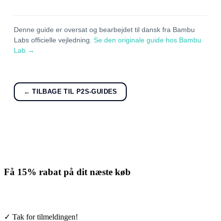
Denne guide er oversat og bearbejdet til dansk fra Bambu
Labs officielle vejledning.
Se den originale guide hos Bambu
Lab →
← TILBAGE TIL P2S-GUIDES
Få
15% rabat
på dit næste køb
Tilmeld nyhedsbrevet. Rabatten gælder forbrugsmaterialer. Afmeld
når som helst.
✓ Tak for tilmeldingen!