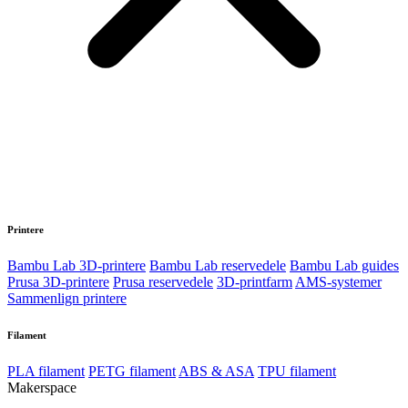
Printere
Bambu Lab 3D-printere
Bambu Lab reservedele
Bambu Lab guides
Prusa 3D-printere
Prusa reservedele
3D-printfarm
AMS-systemer
Sammenlign printere
Filament
PLA filament
PETG filament
ABS & ASA
TPU filament
Makerspace