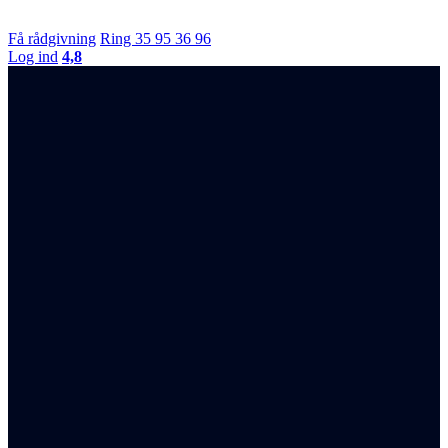
Hvad kan jeg hjælpe med?
Medejer og direktør
Få rådgivning
Ring 35 95 36 96
Log ind
4,8