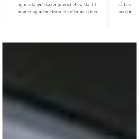
og maskinen skærer præcist efter, klar til
så farvern
montering uden ekstra trin eller maskiner.
maskine kør