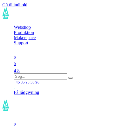
Gå til indhold
Webshop
Produktion
Makerspace
Support
0
0
4,8
+45 35 95 36 96
Få rådgivning
0