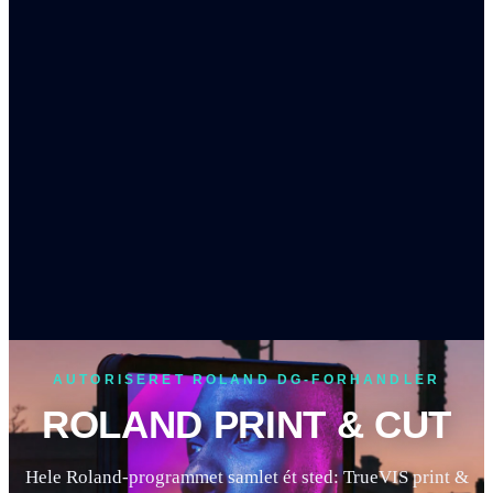
AUTORISERET ROLAND DG-FORHANDLER
ROLAND
PRINT & CUT
Hele Roland-programmet samlet ét sted: TrueVIS print &