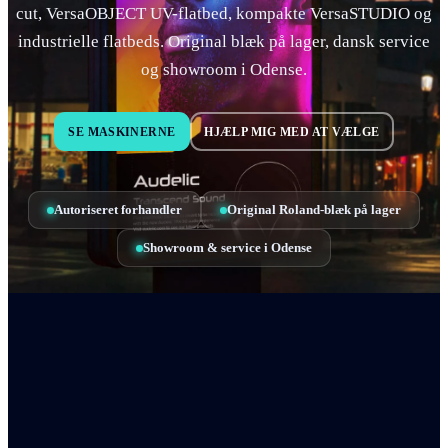
cut, VersaOBJECT UV-flatbed, kompakte VersaSTUDIO og
industrielle flatbeds. Original blæk på lager, dansk service
og showroom i Odense.
SE MASKINERNE
HJÆLP MIG MED AT VÆLGE
Autoriseret forhandler
Original Roland-blæk på lager
Showroom & service i Odense