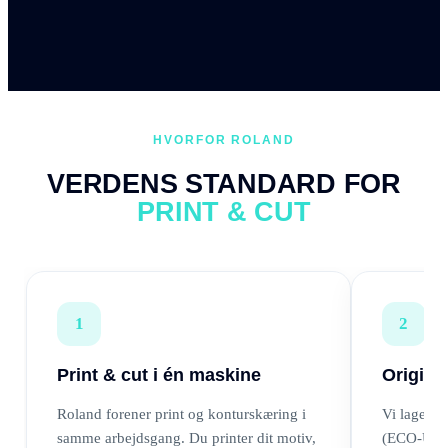
HVORFOR ROLAND
VERDENS STANDARD FOR
PRINT & CUT
1
2
Print & cut i én maskine
Origina
Roland forener print og konturskæring i
Vi lagerfø
samme arbejdsgang. Du printer dit motiv,
(ECO-UV 