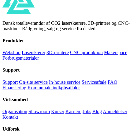
Dansk totalleverandør af CO2 laserskærere, 3D-printere og CNC-
maskiner. Rådgivning, salg og service fra ét sted.
Produkter
Webshop
Laserskærer
3D-printere
CNC produktion
Makerspace
Forbrugsmaterialer
Support
Support
On-site service
In-house service
Serviceaftale
FAQ
Finansiering
Kommunale indkøbsaftaler
Virksomhed
Organisation
Showroom
Kurser
Karriere
Jobs
Blog
Anmeldelser
Kontakt
Udforsk