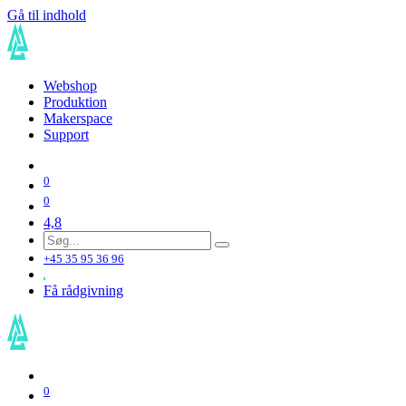
Gå til indhold
Webshop
Produktion
Makerspace
Support
0
0
4,8
+45 35 95 36 96
Få rådgivning
0