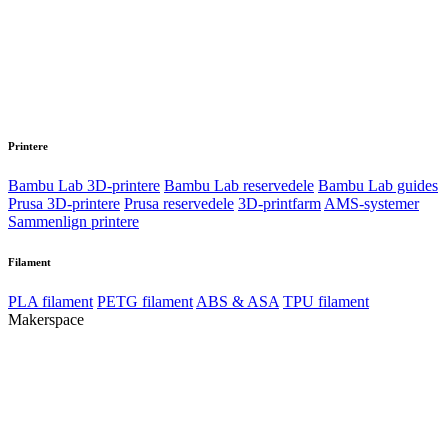
Printere
Bambu Lab 3D-printere
Bambu Lab reservedele
Bambu Lab guides
Prusa 3D-printere
Prusa reservedele
3D-printfarm
AMS-systemer
Sammenlign printere
Filament
PLA filament
PETG filament
ABS & ASA
TPU filament
Makerspace