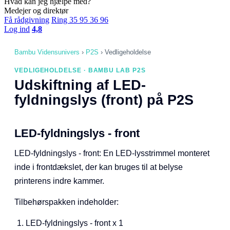
Hvad kan jeg hjælpe med?
Medejer og direktør
Få rådgivning
Ring 35 95 36 96
Log ind
4,8
Bambu Vidensunivers
›
P2S
›
Vedligeholdelse
VEDLIGEHOLDELSE · BAMBU LAB P2S
Udskiftning af LED-
fyldningslys (front) på P2S
LED-fyldningslys - front
LED-fyldningslys - front: En LED-lysstrimmel monteret
inde i frontdækslet, der kan bruges til at belyse
printerens indre kammer.
Tilbehørspakken indeholder:
LED-fyldningslys - front x 1