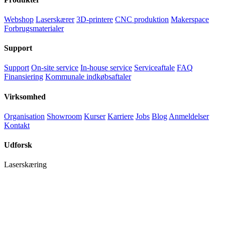
Webshop
Laserskærer
3D-printere
CNC produktion
Makerspace
Forbrugsmaterialer
Support
Support
On-site service
In-house service
Serviceaftale
FAQ
Finansiering
Kommunale indkøbsaftaler
Virksomhed
Organisation
Showroom
Kurser
Karriere
Jobs
Blog
Anmeldelser
Kontakt
Udforsk
Laserskæring