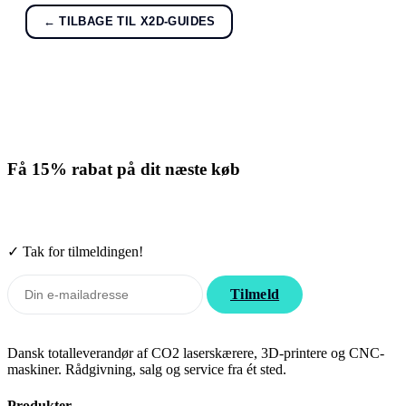
← TILBAGE TIL X2D-GUIDES
Få
15% rabat
på dit næste køb
Tilmeld nyhedsbrevet. Rabatten gælder forbrugsmaterialer. Afmeld
når som helst.
✓ Tak for tilmeldingen!
Tilmeld
Dansk totalleverandør af CO2 laserskærere, 3D-printere og CNC-
maskiner. Rådgivning, salg og service fra ét sted.
Produkter