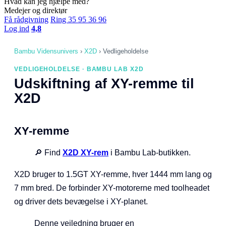
Hvad kan jeg hjælpe med?
Medejer og direktør
Få rådgivning
Ring 35 95 36 96
Log ind
4,8
Bambu Vidensunivers
›
X2D
›
Vedligeholdelse
VEDLIGEHOLDELSE · BAMBU LAB X2D
Udskiftning af XY-remme til
X2D
XY-remme
🔎 Find
X2D XY-rem
i Bambu Lab-butikken.
X2D bruger to 1.5GT XY-remme, hver 1444 mm lang og
7 mm bred. De forbinder XY-motorerne med toolheadet
og driver dets bevægelse i XY-planet.
Denne vejledning bruger en