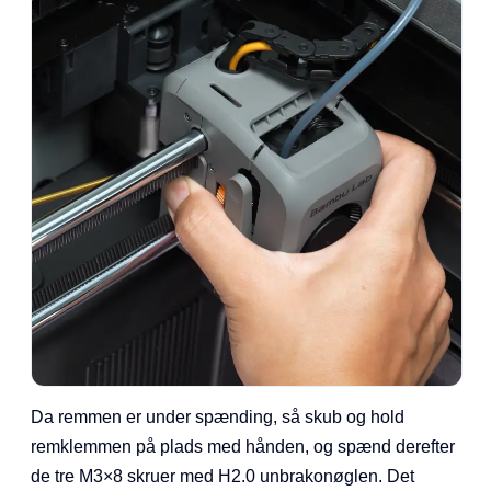
Da remmen er under spænding, så skub og hold
remklemmen på plads med hånden, og spænd derefter
de tre M3×8 skruer med H2.0 unbrakonøglen. Det