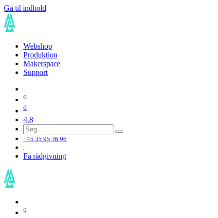
Gå til indhold
Webshop
Produktion
Makerspace
Support
0
0
4,8
+45 35 95 36 96
Få rådgivning
0