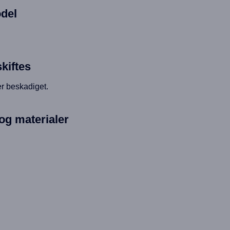
del
kiftes
er beskadiget.
og materialer