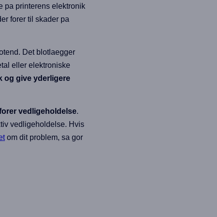
e pa printerens elektronik
r forer til skader pa
hotend. Det blotlaegger
al eller elektroniske
k og give yderligere
forer vedligeholdelse
.
ktiv vedligeholdelse. Hvis
et
om dit problem, sa gor