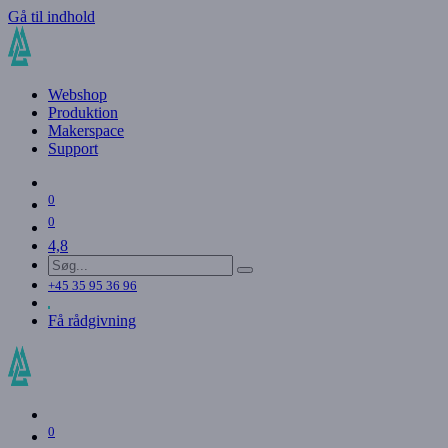
Gå til indhold
Webshop
Produktion
Makerspace
Support
0
0
4,8
+45 35 95 36 96
Få rådgivning
0