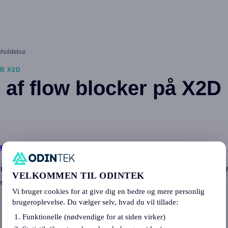
eholdelse
B X2D
 af flow blocker på X2D
er
i Bambu Lab-butikken.
r monteres pa toolhead og forsegler inaktive dyser, sa de ikke siv
VELKOMMEN TIL ODINTEK
er indeholder:
Vi bruger cookies for at give dig en bedre og mere personlig
brugeroplevelse. Du vælger selv, hvad du vil tillade:
Funktionelle (nødvendige for at siden virker)