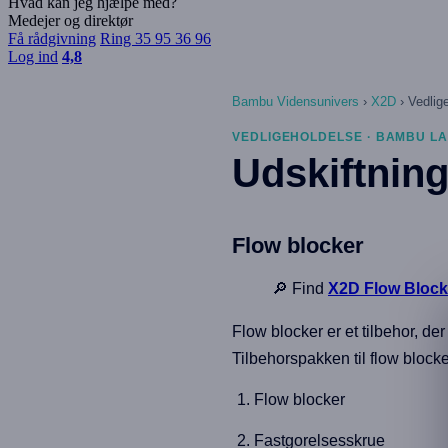
Hvad kan jeg hjælpe med?
Medejer og direktør
Få rådgivning
Ring 35 95 36 96
Log ind
4,8
Bambu Vidensunivers
›
X2D
›
Vedlig
VEDLIGEHOLDELSE · BAMBU LA
Udskiftning
Flow blocker
🔎 Find
X2D Flow Block
Flow blocker er et tilbehor, de
Tilbehorspakken til flow block
Flow blocker
Fastgorelsesskrue