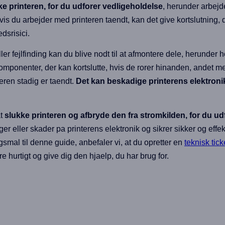
ke printeren, for du udforer vedligeholdelse
, herunder arbejd
is du arbejder med printeren taendt, kan det give kortslutning, de
dsrisici.
er fejlfinding kan du blive nodt til at afmontere dele, herunder 
omponenter, der kan kortslutte, hvis de rorer hinanden, andet met
ren stadig er taendt.
Det kan beskadige printerens elektroni
at
slukke printeren og afbryde den fra stromkilden, for du ud
ger eller skader pa printerens elektronik og sikrer sikker og effe
orgsmal til denne guide, anbefaler vi, at du opretter en
teknisk tick
re hurtigt og give dig den hjaelp, du har brug for.