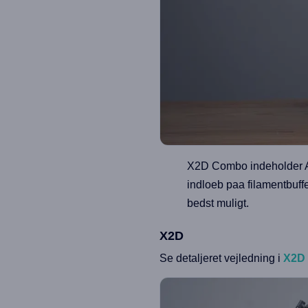
X2D Combo indeholder AMS
indloeb paa filamentbuffe
bedst muligt.
X2D
Se detaljeret vejledning i
X2D 