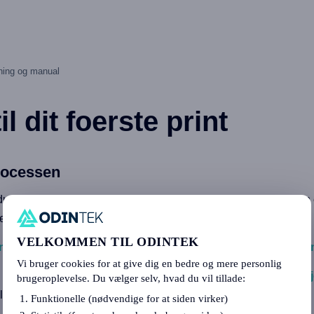
ing og manual
l dit foerste print
rocessen
du har koebt (
X2D Combo
/
X2D
), tilslutter du AMS 2 Pro og den 
nemfoerer ilaegningen.
VELKOMMEN TIL ODINTEK
ntrollere byggepladen og varmepladen
og derefter
starte pri
Vi bruger cookies for at give dig en bedre og mere personlig
l du vente, til modellen er koelet ned til stuetemperatur, foer du
f
brugeroplevelse. Du vælger selv, hvad du vil tillade:
il naeste brug.
Funktionelle (nødvendige for at siden virker)