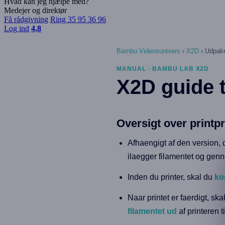
Hvad kan jeg hjælpe med?
Medejer og direktør
Få rådgivning
Ring 35 95 36 96
Log ind
4,8
Bambu Vidensunivers
›
X2D
›
Udpakn
MANUAL · BAMBU LAB X2D
X2D guide ti
Oversigt over printp
Afhaengigt af den version, 
ilaegger filamentet og gen
Inden du printer, skal du
ko
Naar printet er faerdigt, ska
filamentet ud
af printeren t