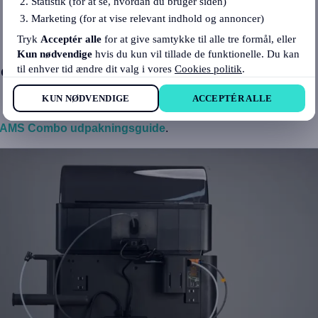
Statistik (for at se, hvordan du bruger siden)
Marketing (for at vise relevant indhold og annoncer)
Tryk
Acceptér alle
for at give samtykke til alle tre formål, eller
Kun nødvendige
hvis du kun vil tillade de funktionelle. Du kan
 og spoleholderen
til enhver tid ændre dit valg i vores
Cookies politik
.
KUN NØDVENDIGE
ACCEPTÉR ALLE
 AMS Combo udpakningsguide
.