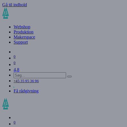
Gå til indhold
Webshop
Produktion
Makerspace
Support
0
0
4,8
+45 35 95 36 96
Få rådgivning
0