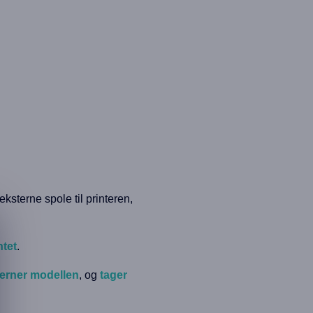
eksterne spole til printeren,
ntet
.
jerner modellen
, og
tager