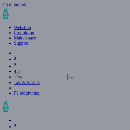
Gå til indhold
Webshop
Produktion
Makerspace
Support
0
0
4,8
+45 35 95 36 96
Få rådgivning
0