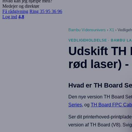
Hvad kan jeg hjælpe med?
Medejer og direktør
Få rådgivning
Ring 35 95 36 96
Log ind
4,8
Bambu Vidensunivers
›
X1
›
Vedligeh
VEDLIGEHOLDELSE · BAMBU LA
Udskift TH 
rød laser) -
Hvad er TH Board Se
Den nye version TH Board Set V
Series
, og
TH Board FPC Cabl
Ser dit printerhoved-printplad
version af TH Board (V8). Svi