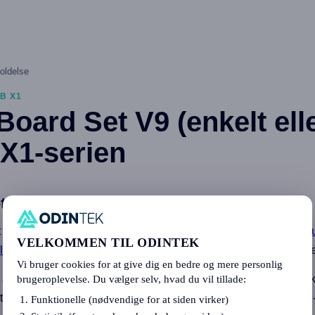
oldelse
B X1
Board Set V9 (enkelt ell
 X1-serien
t V9?
9 til X1 og X1C (ikke til X1E) omfatter ekstruder-boardet,
Extr
VELKOMMEN TIL ODINTEK
e V9 - X1 Series
. De kan udskiftes enkeltvis afhængigt af hvil
Vi bruger cookies for at give dig en bedre og mere personlig
e anderledes ud end det, der vises i denne vejledning, kan det s
brugeroplevelse. Du vælger selv, hvad du vil tillade:
gter den ældre version af TH Board, kan du udskifte den med V9
Funktionelle (nødvendige for at siden virker)