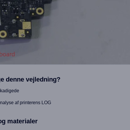
ge denne vejledning?
skadigede
analyse af printerens LOG
og materialer