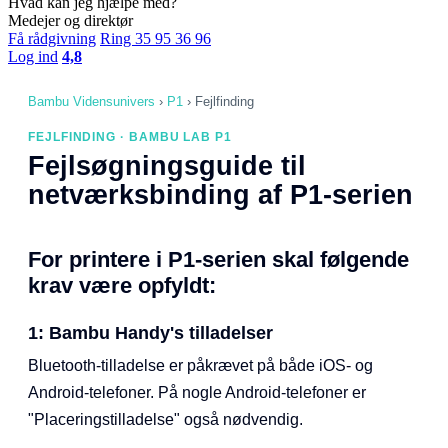
Hvad kan jeg hjælpe med?
Medejer og direktør
Få rådgivning
Ring 35 95 36 96
Log ind
4,8
Bambu Vidensunivers
›
P1
›
Fejlfinding
FEJLFINDING · BAMBU LAB P1
Fejlsøgningsguide til
netværksbinding af P1-serien
For printere i P1-serien skal følgende
krav være opfyldt:
1
: Bambu Handy's tilladelser
Bluetooth-tilladelse er påkrævet på både iOS- og
Android-telefoner. På nogle Android-telefoner er
"Placeringstilladelse" også nødvendig.