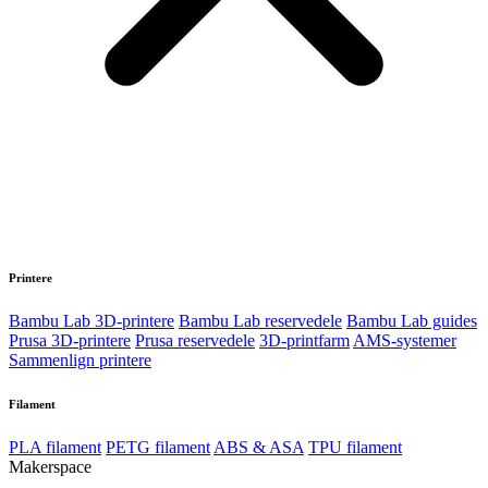
Printere
Bambu Lab 3D-printere
Bambu Lab reservedele
Bambu Lab guides
Prusa 3D-printere
Prusa reservedele
3D-printfarm
AMS-systemer
Sammenlign printere
Filament
PLA filament
PETG filament
ABS & ASA
TPU filament
Makerspace