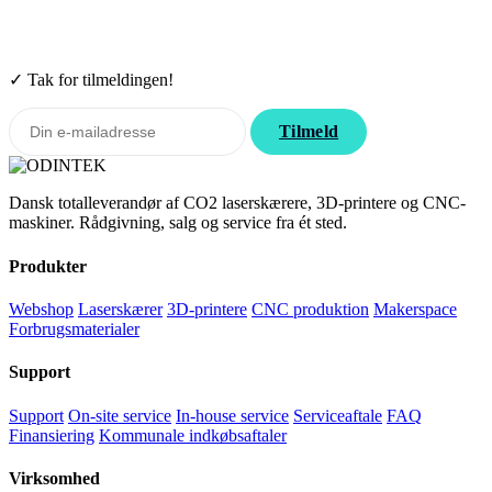
Tilmeld nyhedsbrevet. Rabatten gælder forbrugsmaterialer. Afmeld
når som helst.
✓ Tak for tilmeldingen!
Tilmeld
Dansk totalleverandør af CO2 laserskærere, 3D-printere og CNC-
maskiner. Rådgivning, salg og service fra ét sted.
Produkter
Webshop
Laserskærer
3D-printere
CNC produktion
Makerspace
Forbrugsmaterialer
Support
Support
On-site service
In-house service
Serviceaftale
FAQ
Finansiering
Kommunale indkøbsaftaler
Virksomhed