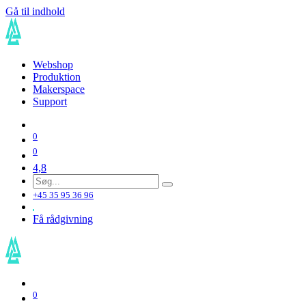
Gå til indhold
Webshop
Produktion
Makerspace
Support
0
0
4,8
+45 35 95 36 96
Få rådgivning
0