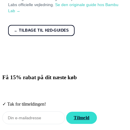
Labs officielle vejledning.
Se den originale guide hos Bambu
Lab →
← TILBAGE TIL H2D-GUIDES
Få
15% rabat
på dit næste køb
Tilmeld nyhedsbrevet. Rabatten gælder forbrugsmaterialer. Afmeld
når som helst.
✓ Tak for tilmeldingen!
Tilmeld