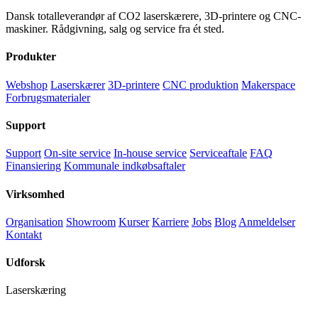
Dansk totalleverandør af CO2 laserskærere, 3D-printere og CNC-
maskiner. Rådgivning, salg og service fra ét sted.
Produkter
Webshop
Laserskærer
3D-printere
CNC produktion
Makerspace
Forbrugsmaterialer
Support
Support
On-site service
In-house service
Serviceaftale
FAQ
Finansiering
Kommunale indkøbsaftaler
Virksomhed
Organisation
Showroom
Kurser
Karriere
Jobs
Blog
Anmeldelser
Kontakt
Udforsk
Laserskæring