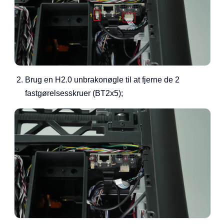
Brug en H2.0 unbrakonøgle til at fjerne de 2
fastgørelsesskruer (BT2x5);