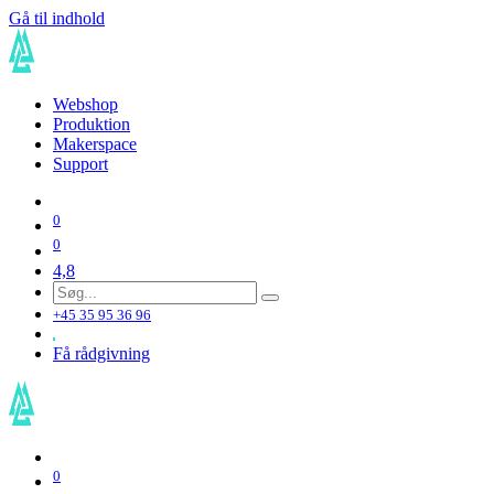
Gå til indhold
Webshop
Produktion
Makerspace
Support
0
0
4,8
+45 35 95 36 96
Få rådgivning
0