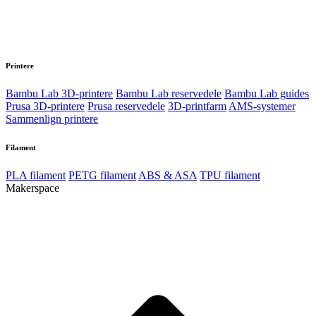
Printere
Bambu Lab 3D-printere
Bambu Lab reservedele
Bambu Lab guides
Prusa 3D-printere
Prusa reservedele
3D-printfarm
AMS-systemer
Sammenlign printere
Filament
PLA filament
PETG filament
ABS & ASA
TPU filament
Makerspace