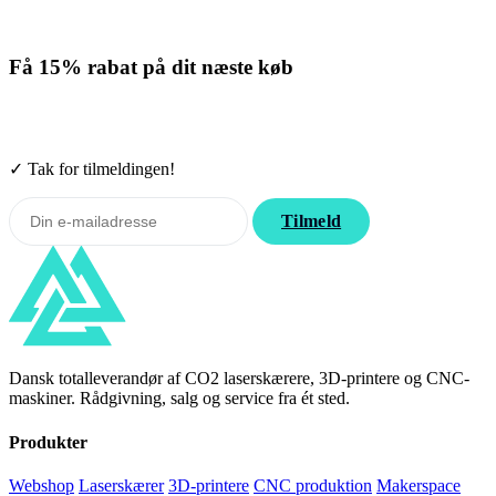
Få
15% rabat
på dit næste køb
Tilmeld nyhedsbrevet. Rabatten gælder forbrugsmaterialer. Afmeld
når som helst.
✓ Tak for tilmeldingen!
Tilmeld
Dansk totalleverandør af CO2 laserskærere, 3D-printere og CNC-
maskiner. Rådgivning, salg og service fra ét sted.
Produkter
Webshop
Laserskærer
3D-printere
CNC produktion
Makerspace