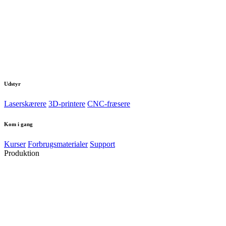
Udstyr
Laserskærere
3D-printere
CNC-fræsere
Kom i gang
Kurser
Forbrugsmaterialer
Support
Produktion