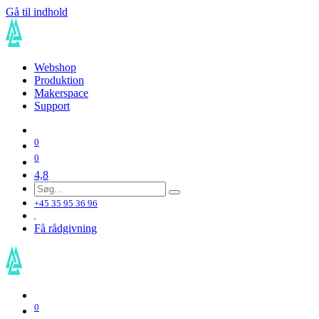
Gå til indhold
Webshop
Produktion
Makerspace
Support
0
0
4,8
+45 35 95 36 96
Få rådgivning
0