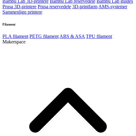
Bambu Lab 3D-printere
Bambu Lab reservedele
Bambu Lab guides
Prusa 3D-printere
Prusa reservedele
3D-printfarm
AMS-systemer
Sammenlign printere
Filament
PLA filament
PETG filament
ABS & ASA
TPU filament
Makerspace