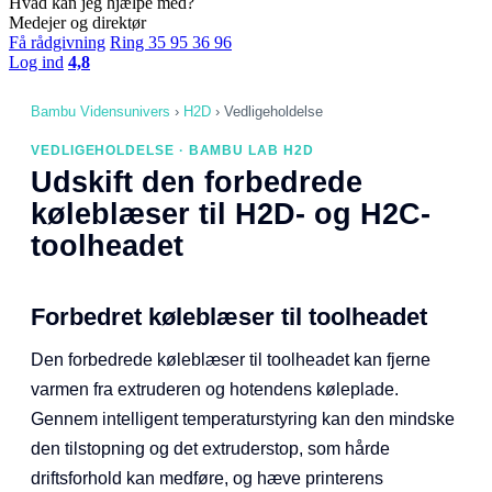
Hvad kan jeg hjælpe med?
Medejer og direktør
Få rådgivning
Ring 35 95 36 96
Log ind
4,8
Bambu Vidensunivers
›
H2D
›
Vedligeholdelse
VEDLIGEHOLDELSE · BAMBU LAB H2D
Udskift den forbedrede
køleblæser til H2D- og H2C-
toolheadet
Forbedret køleblæser til toolheadet
Den forbedrede køleblæser til toolheadet kan fjerne
varmen fra extruderen og hotendens køleplade.
Gennem intelligent temperaturstyring kan den mindske
den tilstopning og det extruderstop, som hårde
driftsforhold kan medføre, og hæve printerens