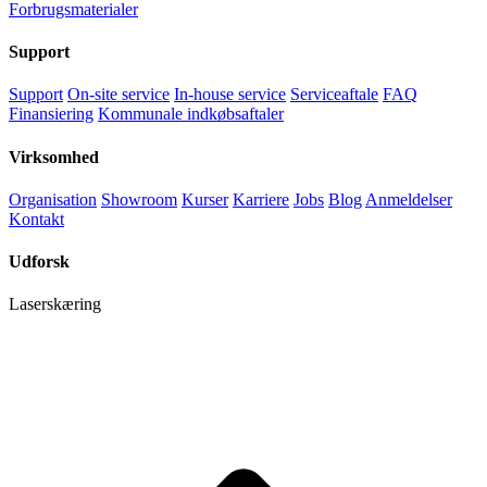
Forbrugsmaterialer
Support
Support
On-site service
In-house service
Serviceaftale
FAQ
Finansiering
Kommunale indkøbsaftaler
Virksomhed
Organisation
Showroom
Kurser
Karriere
Jobs
Blog
Anmeldelser
Kontakt
Udforsk
Laserskæring