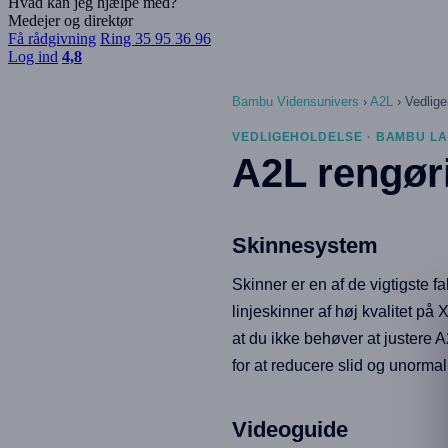
Hvad kan jeg hjælpe med?
Medejer og direktør
Få rådgivning
Ring 35 95 36 96
Log ind
4,8
Bambu Vidensunivers
›
A2L
›
Vedlige
VEDLIGEHOLDELSE · BAMBU LA
A2L rengør
Skinnesystem
Skinner er en af de vigtigste f
linjeskinner af høj kvalitet p
at du ikke behøver at juster
for at reducere slid og unormal 
Videoguide