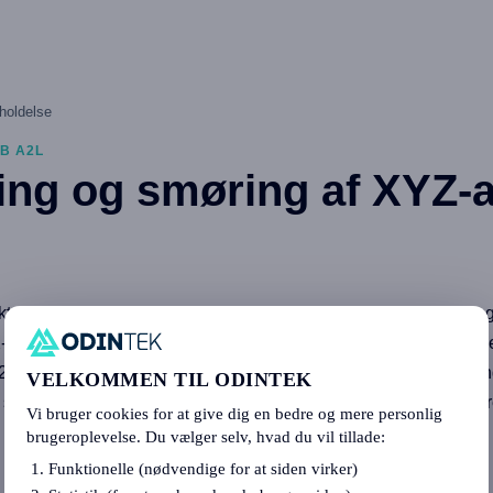
holdelse
B A2L
ing og smøring af XYZ-
aktorer for en 3D-printers levetid og præcision. A2L bruger bevæ
å X-aksen og dobbeltakslede skinner med metalstyrehjul på Y-aks
e A2L'ens bevægelseskomponenter ofte, men regelmæssig smørin
VELKOMMEN TIL ODINTEK
støj, sikre printerens præcision og levetid samt effektivt forhindr
Vi bruger cookies for at give dig en bedre og mere personlig
brugeroplevelse. Du vælger selv, hvad du vil tillade:
Funktionelle (nødvendige for at siden virker)