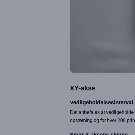
XY-akse
Vedligeholdelsesinterval
Det anbefales at vedligehold
opsætning og for hver 200 prin
Smør X-aksens skinne