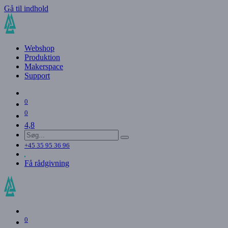
Gå til indhold
Webshop
Produktion
Makerspace
Support
0
0
4,8
+45 35 95 36 96
Få rådgivning
0