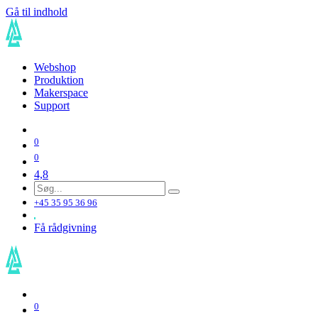
Gå til indhold
Webshop
Produktion
Makerspace
Support
0
0
4,8
+45 35 95 36 96
Få rådgivning
0