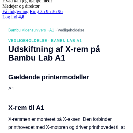
Hvad kan jeg hjælpe med?
Medejer og direktør
Få rådgivning
Ring 35 95 36 96
Log ind
4,8
Bambu Vidensunivers
›
A1
›
Vedligeholdelse
VEDLIGEHOLDELSE · BAMBU LAB A1
Udskiftning af X-rem på
Bambu Lab A1
Gældende printermodeller
A1
X-rem til A1
X-remmen er monteret på X-aksen. Den forbinder
printhovedet med X-motoren og driver printhovedet til at