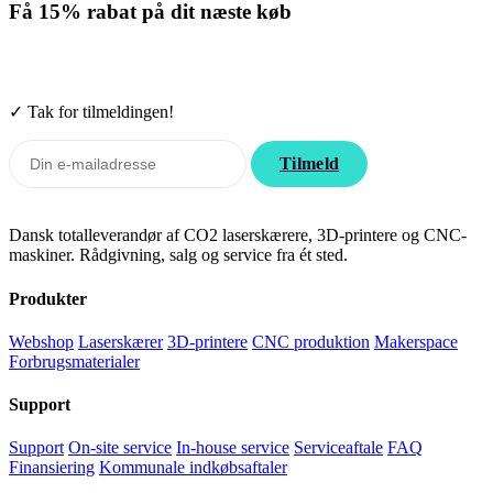
Få
15% rabat
på dit næste køb
Tilmeld nyhedsbrevet. Rabatten gælder forbrugsmaterialer. Afmeld
når som helst.
✓ Tak for tilmeldingen!
Tilmeld
Dansk totalleverandør af CO2 laserskærere, 3D-printere og CNC-
maskiner. Rådgivning, salg og service fra ét sted.
Produkter
Webshop
Laserskærer
3D-printere
CNC produktion
Makerspace
Forbrugsmaterialer
Support
Support
On-site service
In-house service
Serviceaftale
FAQ
Finansiering
Kommunale indkøbsaftaler