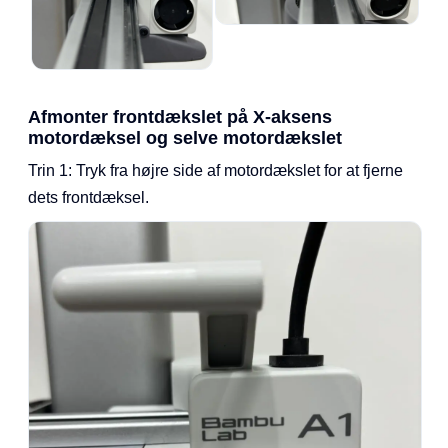
Afmonter frontdækslet på X-aksens
motordæksel og selve motordækslet
Trin 1: Tryk fra højre side af motordækslet for at fjerne
dets frontdæksel.