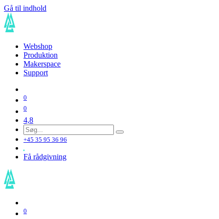
Gå til indhold
Webshop
Produktion
Makerspace
Support
0
0
4,8
+45 35 95 36 96
Få rådgivning
0