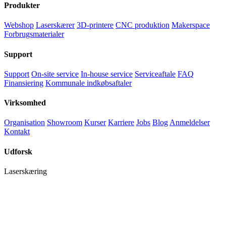
Produkter
Webshop
Laserskærer
3D-printere
CNC produktion
Makerspace
Forbrugsmaterialer
Support
Support
On-site service
In-house service
Serviceaftale
FAQ
Finansiering
Kommunale indkøbsaftaler
Virksomhed
Organisation
Showroom
Kurser
Karriere
Jobs
Blog
Anmeldelser
Kontakt
Udforsk
Laserskæring