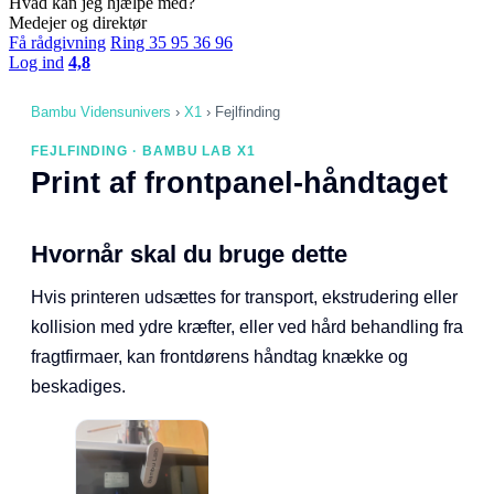
Hvad kan jeg hjælpe med?
Medejer og direktør
Få rådgivning
Ring 35 95 36 96
Log ind
4,8
Bambu Vidensunivers
›
X1
›
Fejlfinding
FEJLFINDING · BAMBU LAB X1
Print af frontpanel-håndtaget
Hvornår skal du bruge dette
Hvis printeren udsættes for transport, ekstrudering eller
kollision med ydre kræfter, eller ved hård behandling fra
fragtfirmaer, kan frontdørens håndtag knække og
beskadiges.