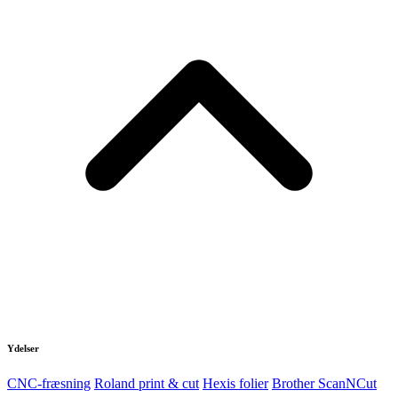
Ydelser
CNC-fræsning
Roland print & cut
Hexis folier
Brother ScanNCut