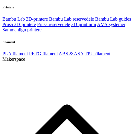
Printere
Bambu Lab 3D-printere
Bambu Lab reservedele
Bambu Lab guides
Prusa 3D-printere
Prusa reservedele
3D-printfarm
AMS-systemer
Sammenlign printere
Filament
PLA filament
PETG filament
ABS & ASA
TPU filament
Makerspace