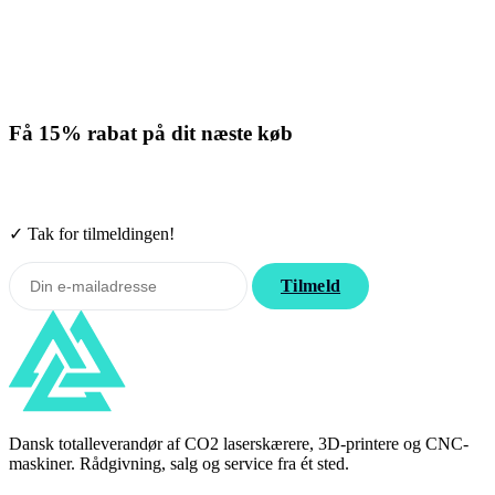
Få
15% rabat
på dit næste køb
Tilmeld nyhedsbrevet. Rabatten gælder forbrugsmaterialer. Afmeld
når som helst.
✓ Tak for tilmeldingen!
Tilmeld
Dansk totalleverandør af CO2 laserskærere, 3D-printere og CNC-
maskiner. Rådgivning, salg og service fra ét sted.