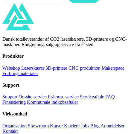
Dansk totalleverandør af CO2 laserskærere, 3D-printere og CNC-
maskiner. Rådgivning, salg og service fra ét sted.
Produkter
Webshop
Laserskærer
3D-printere
CNC produktion
Makerspace
Forbrugsmaterialer
Support
Support
On-site service
In-house service
Serviceaftale
FAQ
Finansiering
Kommunale indkøbsaftaler
Virksomhed
Organisation
Showroom
Kurser
Karriere
Jobs
Blog
Anmeldelser
Kontakt