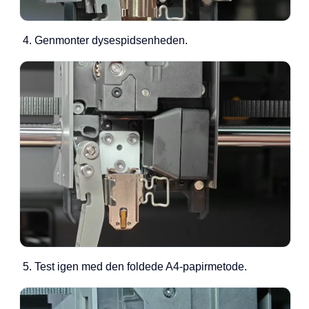
Genmonter dysespidsenheden.
Test igen med den foldede A4-papirmetode.