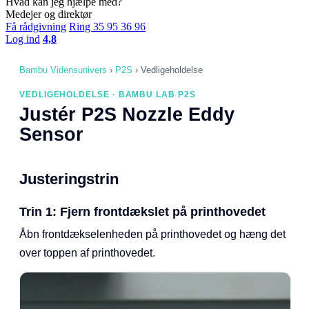
Hvad kan jeg hjælpe med?
Medejer og direktør
Få rådgivning
Ring 35 95 36 96
Log ind
4,8
Bambu Vidensunivers
›
P2S
›
Vedligeholdelse
VEDLIGEHOLDELSE · BAMBU LAB P2S
Justér P2S Nozzle Eddy
Sensor
Justeringstrin
Trin 1: Fjern frontdækslet på printhovedet
Åbn frontdækselenheden på printhovedet og hæng det
over toppen af printhovedet.