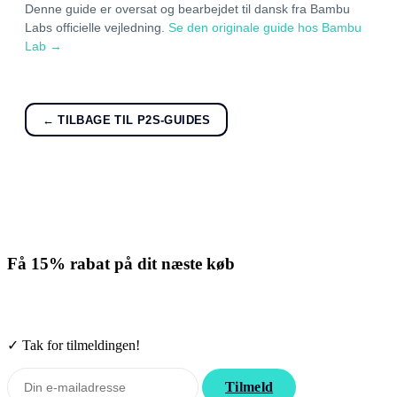
Denne guide er oversat og bearbejdet til dansk fra Bambu
Labs officielle vejledning.
Se den originale guide hos Bambu
Lab →
← TILBAGE TIL P2S-GUIDES
Få
15% rabat
på dit næste køb
Tilmeld nyhedsbrevet. Rabatten gælder forbrugsmaterialer. Afmeld
når som helst.
✓ Tak for tilmeldingen!
Tilmeld