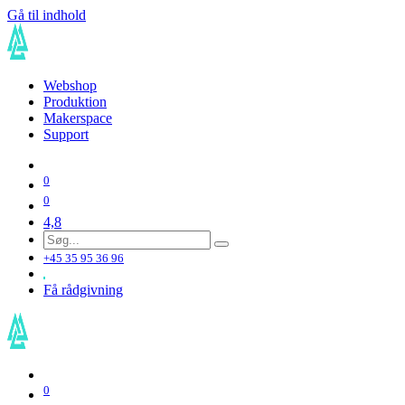
Gå til indhold
Webshop
Produktion
Makerspace
Support
0
0
4,8
+45 35 95 36 96
Få rådgivning
0