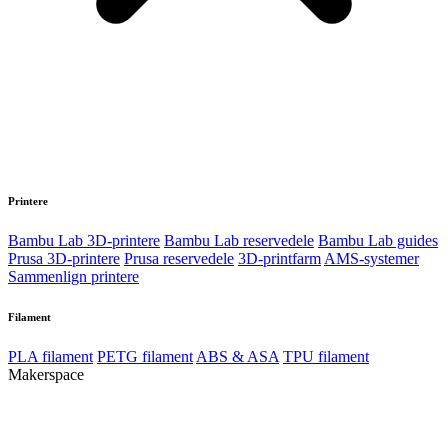
Printere
Bambu Lab 3D-printere
Bambu Lab reservedele
Bambu Lab guides
Prusa 3D-printere
Prusa reservedele
3D-printfarm
AMS-systemer
Sammenlign printere
Filament
PLA filament
PETG filament
ABS & ASA
TPU filament
Makerspace