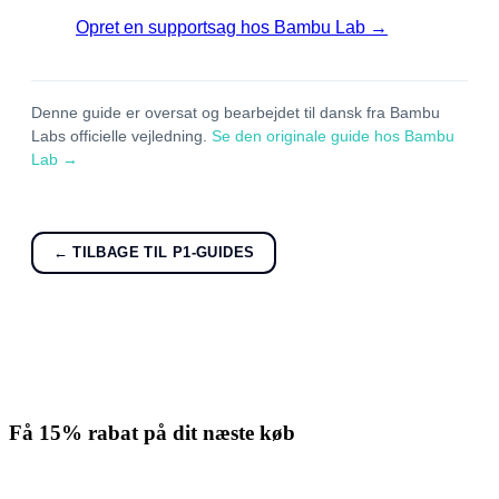
Opret en supportsag hos Bambu Lab →
Denne guide er oversat og bearbejdet til dansk fra Bambu
Labs officielle vejledning.
Se den originale guide hos Bambu
Lab →
← TILBAGE TIL P1-GUIDES
Få
15% rabat
på dit næste køb
Tilmeld nyhedsbrevet. Rabatten gælder forbrugsmaterialer. Afmeld
når som helst.