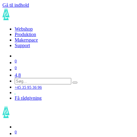
Gå til indhold
Webshop
Produktion
Makerspace
Support
0
0
4,8
+45 35 95 36 96
Få rådgivning
0