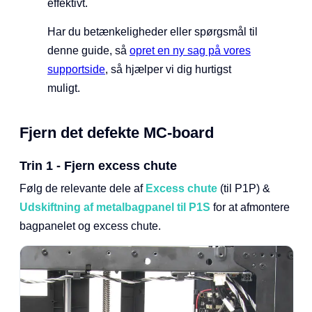
effektivt.
Har du betænkeligheder eller spørgsmål til
denne guide, så
opret en ny sag på vores
supportside
, så hjælper vi dig hurtigst
muligt.
Fjern det defekte MC-board
Trin 1 - Fjern excess chute
Følg de relevante dele af
Excess chute
(til P1P) &
Udskiftning af metalbagpanel til P1S
for at afmontere
bagpanelet og excess chute.