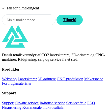
✓ Tak for tilmeldingen!
Tilmeld
Dansk totalleverandør af CO2 laserskærere, 3D-printere og CNC-
maskiner. Rådgivning, salg og service fra ét sted.
Produkter
Webshop
Laserskærer
3D-printere
CNC produktion
Makerspace
Forbrugsmaterialer
Support
Support
On-site service
In-house service
Serviceaftale
FAQ
Finansiering
Kommunale indkøbsaftaler