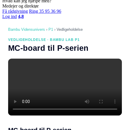
Hvad kan jeg hjælpe med?
Medejer og direktør
Få rådgivning
Ring 35 95 36 96
Log ind
4,8
Bambu Vidensunivers
›
P1
›
Vedligeholdelse
VEDLIGEHOLDELSE · BAMBU LAB P1
MC-board til P-serien