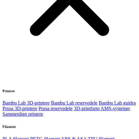
Printere
Bambu Lab 3D-printere
Bambu Lab reservedele
Bambu Lab guides
Prusa 3D-printere
Prusa reservedele
3D-printfarm
AMS-systemer
Sammenlign printere
Filament
PLA filament
PETG filament
ABS & ASA
TPU filament