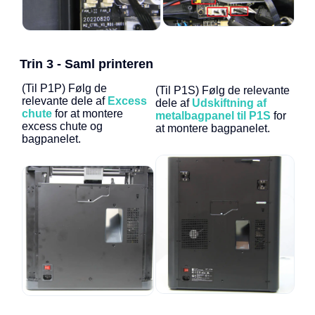
Trin 3 - Saml printeren
(Til P1P) Følg de
(Til P1S) Følg de relevante
relevante dele af
Excess
dele af
Udskiftning af
chute
for at montere
metalbagpanel til P1S
for
excess chute og
at montere bagpanelet.
bagpanelet.