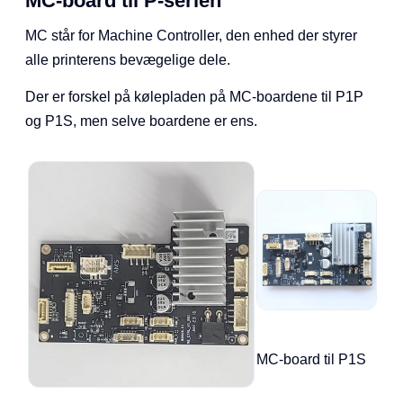
MC-board til P-serien
MC står for Machine Controller, den enhed der styrer
alle printerens bevægelige dele.
Der er forskel på kølepladen på MC-boardene til P1P
og P1S, men selve boardene er ens.
MC-board til P1S