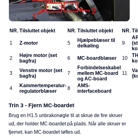
NR.
Tilsluttet objekt
NR.
Tilsluttet objekt
NR.
Ti
AP
Hjælpeblæser til
1
Z-motor
5
9
(s
delkøling
ko
Højre motor (set
TH
2
6
MC-boardblæser
10
bagfra)
ko
Forbindelseskabel
Venstre motor (set
Va
3
7
mellem MC-board
11
bagfra)
(k
og AC-board
Kammertemperatur-
AMS-
4
8
regulatorblæser
interfaceboard
Trin 3 - Fjern MC-boardet
Brug en H1.5 unbrakonøgle til at skrue de fire skruer
ud, der holder MC-boardet på plads. Når alle skruer er
fjernet, kan MC-boardet løftes ud.