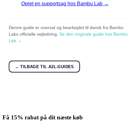
Opret en supportsag hos Bambu Lab →
Denne guide er oversat og bearbejdet til dansk fra Bambu
Labs officielle vejledning.
Se den originale guide hos Bambu
Lab →
← TILBAGE TIL A2L-GUIDES
Få
15% rabat
på dit næste køb
Tilmeld nyhedsbrevet. Rabatten gælder forbrugsmaterialer. Afmeld
når som helst.