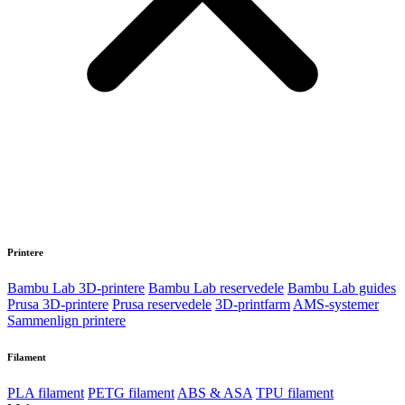
Printere
Bambu Lab 3D-printere
Bambu Lab reservedele
Bambu Lab guides
Prusa 3D-printere
Prusa reservedele
3D-printfarm
AMS-systemer
Sammenlign printere
Filament
PLA filament
PETG filament
ABS & ASA
TPU filament