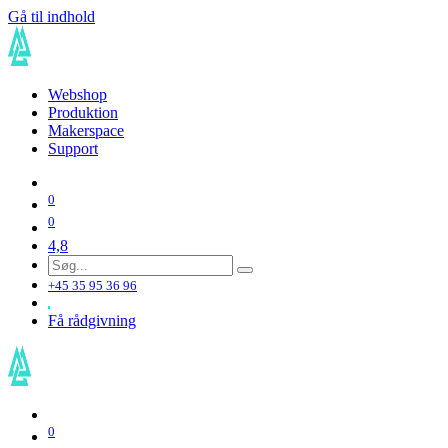
Gå til indhold
Webshop
Produktion
Makerspace
Support
0
0
4,8
+45 35 95 36 96
Få rådgivning
0