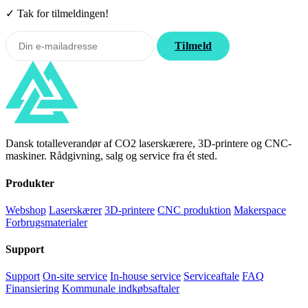
✓ Tak for tilmeldingen!
Tilmeld
Dansk totalleverandør af CO2 laserskærere, 3D-printere og CNC-
maskiner. Rådgivning, salg og service fra ét sted.
Produkter
Webshop
Laserskærer
3D-printere
CNC produktion
Makerspace
Forbrugsmaterialer
Support
Support
On-site service
In-house service
Serviceaftale
FAQ
Finansiering
Kommunale indkøbsaftaler