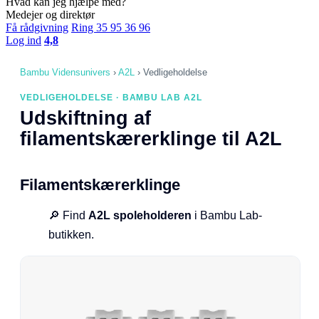
Hvad kan jeg hjælpe med?
Medejer og direktør
Få rådgivning
Ring 35 95 36 96
Log ind
4,8
Bambu Vidensunivers
›
A2L
›
Vedligeholdelse
VEDLIGEHOLDELSE · BAMBU LAB A2L
Udskiftning af
filamentskærerklinge til A2L
Filamentskærerklinge
🔎 Find
A2L spoleholderen
i Bambu Lab-
butikken.