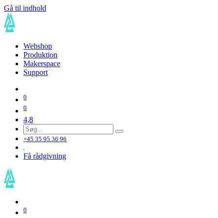
Gå til indhold
Webshop
Produktion
Makerspace
Support
0
0
4,8
+45 35 95 36 96
Få rådgivning
0