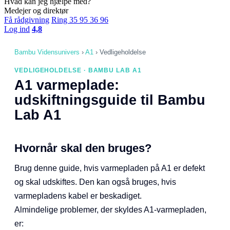
Hvad kan jeg hjælpe med?
Medejer og direktør
Få rådgivning
Ring 35 95 36 96
Log ind
4,8
Bambu Vidensunivers
›
A1
›
Vedligeholdelse
VEDLIGEHOLDELSE · BAMBU LAB A1
A1 varmeplade:
udskiftningsguide til Bambu
Lab A1
Hvornår skal den bruges?
Brug denne guide, hvis varmepladen på A1 er defekt
og skal udskiftes. Den kan også bruges, hvis
varmepladens kabel er beskadiget.
Almindelige problemer, der skyldes A1-varmepladen,
er: