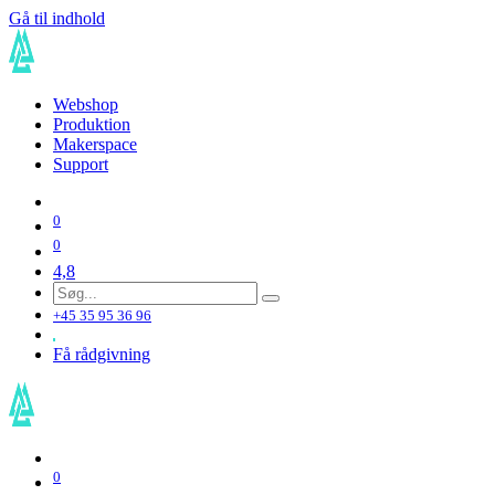
Gå til indhold
Webshop
Produktion
Makerspace
Support
0
0
4,8
+45 35 95 36 96
Få rådgivning
0