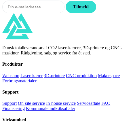
Tilmeld
Dansk totalleverandør af CO2 laserskærere, 3D-printere og CNC-
maskiner. Rådgivning, salg og service fra ét sted.
Produkter
Webshop
Laserskærer
3D-printere
CNC produktion
Makerspace
Forbrugsmaterialer
Support
Support
On-site service
In-house service
Serviceaftale
FAQ
Finansiering
Kommunale indkøbsaftaler
Virksomhed