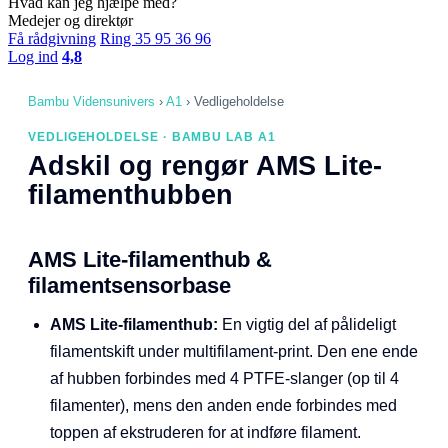
Hvad kan jeg hjælpe med?
Medejer og direktør
Få rådgivning
Ring 35 95 36 96
Log ind
4,8
Bambu Vidensunivers
›
A1
›
Vedligeholdelse
VEDLIGEHOLDELSE · BAMBU LAB A1
Adskil og rengør AMS Lite-
filamenthubben
AMS Lite-filamenthub &
filamentsensorbase
AMS Lite-filamenthub:
En vigtig del af pålideligt
filamentskift under multifilament-print. Den ene ende
af hubben forbindes med 4 PTFE-slanger (op til 4
filamenter), mens den anden ende forbindes med
toppen af ekstruderen for at indføre filament.