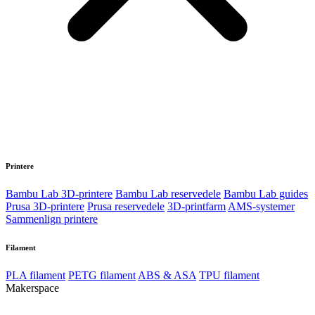
Printere
Bambu Lab 3D-printere
Bambu Lab reservedele
Bambu Lab guides
Prusa 3D-printere
Prusa reservedele
3D-printfarm
AMS-systemer
Sammenlign printere
Filament
PLA filament
PETG filament
ABS & ASA
TPU filament
Makerspace