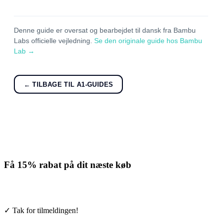
Denne guide er oversat og bearbejdet til dansk fra Bambu
Labs officielle vejledning.
Se den originale guide hos Bambu
Lab →
← TILBAGE TIL A1-GUIDES
Få
15% rabat
på dit næste køb
Tilmeld nyhedsbrevet. Rabatten gælder forbrugsmaterialer. Afmeld
når som helst.
✓ Tak for tilmeldingen!