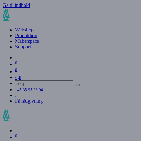
Gå til indhold
Webshop
Produktion
Makerspace
Support
0
0
4,8
+45 35 95 36 96
Få rådgivning
0