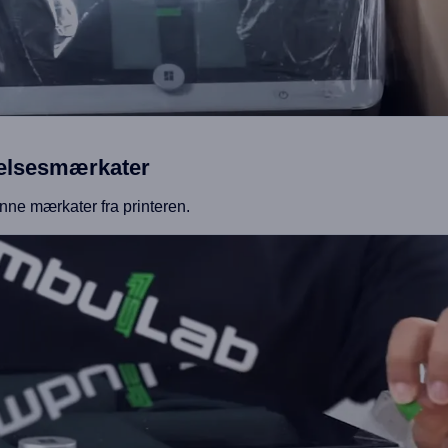
ttelsesmærkater
nne mærkater fra printeren.