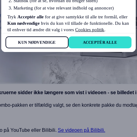
Statistik (for at se, hvordan du bruger siden)
Marketing (for at vise relevant indhold og annoncer)
Tryk
Acceptér alle
for at give samtykke til alle tre formål, eller
Kun nødvendige
hvis du kun vil tillade de funktionelle. Du kan
til enhver tid ændre dit valg i vores
Cookies politik
.
KUN NØDVENDIGE
ACCEPTÉR ALLE
uerne sidder ikke længere som vist i videoen - se billedet i 
Combo-pakken er tilfældig valgt, se den konkrete pakke du modta
 på YouTube eller Bilibili.
Se videoen på Bilibili.