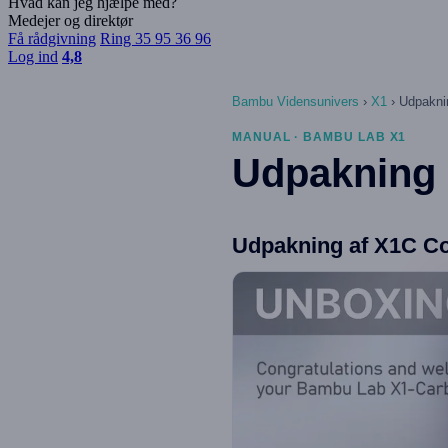
Hvad kan jeg hjælpe med?
Medejer og direktør
Få rådgivning
Ring 35 95 36 96
Log ind
4,8
Bambu Vidensunivers
›
X1
›
Udpakni
MANUAL · BAMBU LAB X1
Udpakning
Udpakning af X1C 