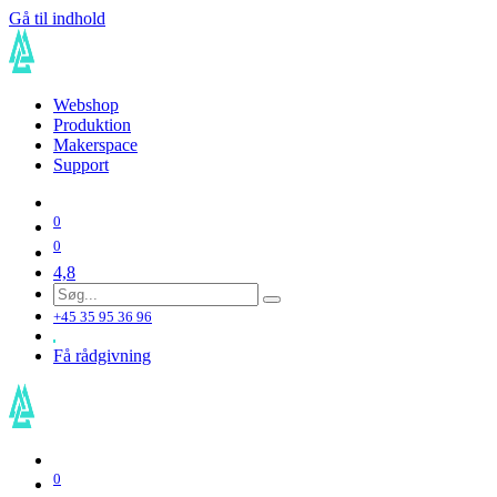
Gå til indhold
Webshop
Produktion
Makerspace
Support
0
0
4,8
+45 35 95 36 96
Få rådgivning
0