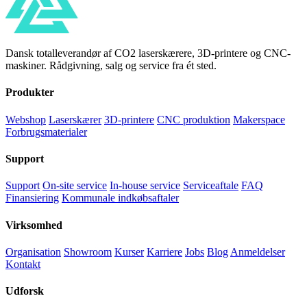
Dansk totalleverandør af CO2 laserskærere, 3D-printere og CNC-
maskiner. Rådgivning, salg og service fra ét sted.
Produkter
Webshop
Laserskærer
3D-printere
CNC produktion
Makerspace
Forbrugsmaterialer
Support
Support
On-site service
In-house service
Serviceaftale
FAQ
Finansiering
Kommunale indkøbsaftaler
Virksomhed
Organisation
Showroom
Kurser
Karriere
Jobs
Blog
Anmeldelser
Kontakt
Udforsk