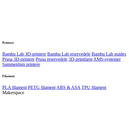
Printere
Bambu Lab 3D-printere
Bambu Lab reservedele
Bambu Lab guides
Prusa 3D-printere
Prusa reservedele
3D-printfarm
AMS-systemer
Sammenlign printere
Filament
PLA filament
PETG filament
ABS & ASA
TPU filament
Makerspace