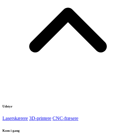
Udstyr
Laserskærere
3D-printere
CNC-fræsere
Kom i gang