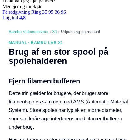
Hvad kan jeg hjælpe med?
Medejer og direktør
Få rådgivning
Ring 35 95 36 96
Log ind
4,8
Bambu Vidensunivers
›
X1
›
Udpakning og manual
MANUAL · BAMBU LAB X1
Brug af en stor spool på
spolehalderen
Fjern filamentbufferen
Dette trin gælder for brugere, der bruger store
filamentspoles sammen med AMS (Automatic Material
System). Store spoles har typisk en større diameter,
som kan forårsage interferens med filamentbufferen
under brug.
Hvis du bruger en stor ekstern spool og har svært ved