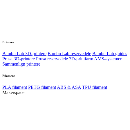
Printere
Bambu Lab 3D-printere
Bambu Lab reservedele
Bambu Lab guides
Prusa 3D-printere
Prusa reservedele
3D-printfarm
AMS-systemer
Sammenlign printere
Filament
PLA filament
PETG filament
ABS & ASA
TPU filament
Makerspace