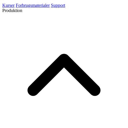
Laserskærere
3D-printere
CNC-fræsere
Kom i gang
Kurser
Forbrugsmaterialer
Support
Produktion