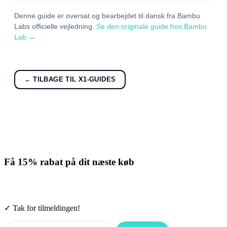
Denne guide er oversat og bearbejdet til dansk fra Bambu
Labs officielle vejledning.
Se den originale guide hos Bambu
Lab →
← TILBAGE TIL X1-GUIDES
Få
15% rabat
på dit næste køb
Tilmeld nyhedsbrevet. Rabatten gælder forbrugsmaterialer. Afmeld
når som helst.
✓ Tak for tilmeldingen!