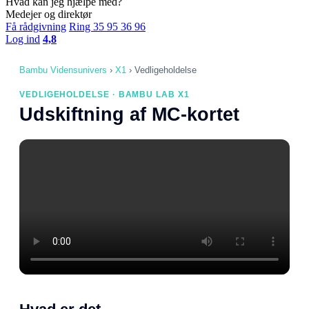
Hvad kan jeg hjælpe med?
Medejer og direktør
Få rådgivning
Ring 35 95 36 96
Log ind
4,8
Bambu Vidensunivers
›
X1
›
Vedligeholdelse
VEDLIGEHOLDELSE · BAMBU LAB X1
Udskiftning af MC-kortet