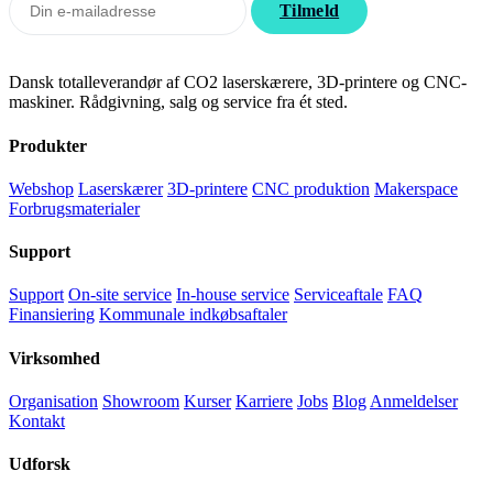
Tilmeld
Dansk totalleverandør af CO2 laserskærere, 3D-printere og CNC-
maskiner. Rådgivning, salg og service fra ét sted.
Produkter
Webshop
Laserskærer
3D-printere
CNC produktion
Makerspace
Forbrugsmaterialer
Support
Support
On-site service
In-house service
Serviceaftale
FAQ
Finansiering
Kommunale indkøbsaftaler
Virksomhed
Organisation
Showroom
Kurser
Karriere
Jobs
Blog
Anmeldelser