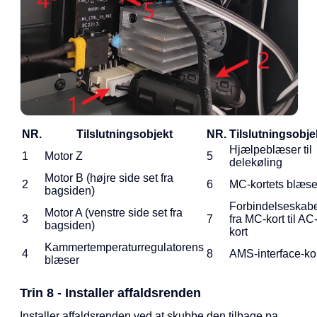
NR.
Tilslutningsobjekt
NR.
Tilslutningsobje
Hjælpeblæser til
1
Motor Z
5
delekøling
Motor B (højre side set fra
2
6
MC-kortets blæse
bagsiden)
Forbindelseskab
Motor A (venstre side set fra
3
7
fra MC-kort til AC
bagsiden)
kort
Kammertemperaturregulatorens
4
8
AMS-interface-ko
blæser
Trin 8 - Installer affaldsrenden
Installer affaldsrenden ved at skubbe den tilbage pa