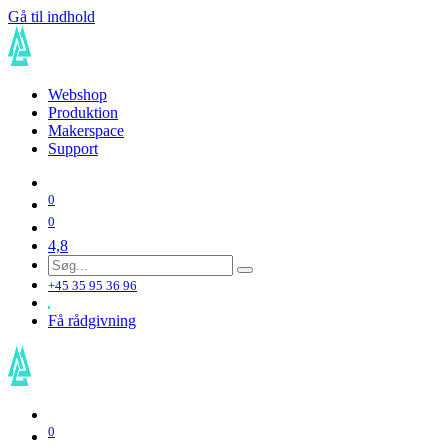
Gå til indhold
Webshop
Produktion
Makerspace
Support
0
0
4,8
+45 35 95 36 96
Få rådgivning
0