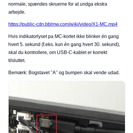
normale, spændes skruerne for at undga ekstra
arbejde.
https://public-cdn.bblmw.com/wiki/video/X1-MC.mp4
Hvis indikatorlyset pa MC-kortet ikke blinker én gang
hvert 5. sekund (f.eks. kun én gang hvert 30. sekund),
skal du kontrollere, om USB-C-kablet er korrekt
tilsluttet.
Bemærk: Bogstavet "A" og bumpen skal vende udad.