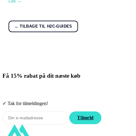
Lab →
← TILBAGE TIL H2C-GUIDES
Få
15% rabat
på dit næste køb
Tilmeld nyhedsbrevet. Rabatten gælder forbrugsmaterialer. Afmeld
når som helst.
✓ Tak for tilmeldingen!
Tilmeld