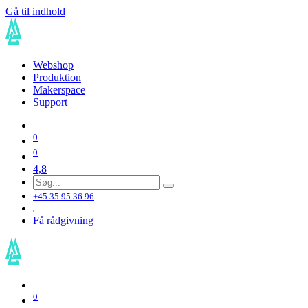
Gå til indhold
Webshop
Produktion
Makerspace
Support
0
0
4,8
+45 35 95 36 96
Få rådgivning
0