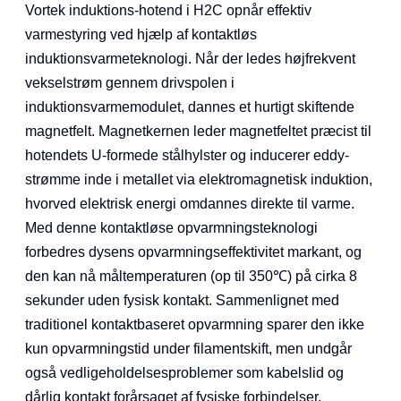
Vortek induktions-hotend i H2C opnår effektiv
varmestyring ved hjælp af kontaktløs
induktionsvarmeteknologi. Når der ledes højfrekvent
vekselstrøm gennem drivspolen i
induktionsvarmemodulet, dannes et hurtigt skiftende
magnetfelt. Magnetkernen leder magnetfeltet præcist til
hotendets U-formede stålhylster og inducerer eddy-
strømme inde i metallet via elektromagnetisk induktion,
hvorved elektrisk energi omdannes direkte til varme.
Med denne kontaktløse opvarmningsteknologi
forbedres dysens opvarmningseffektivitet markant, og
den kan nå måltemperaturen (op til 350℃) på cirka 8
sekunder uden fysisk kontakt. Sammenlignet med
traditionel kontaktbaseret opvarmning sparer den ikke
kun opvarmningstid under filamentskift, men undgår
også vedligeholdelsesproblemer som kabelslid og
dårlig kontakt forårsaget af fysiske forbindelser.