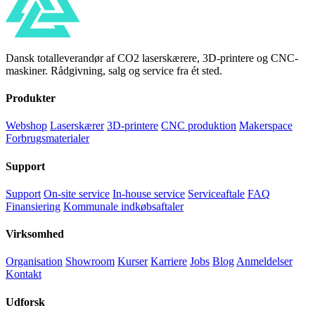
Dansk totalleverandør af CO2 laserskærere, 3D-printere og CNC-
maskiner. Rådgivning, salg og service fra ét sted.
Produkter
Webshop
Laserskærer
3D-printere
CNC produktion
Makerspace
Forbrugsmaterialer
Support
Support
On-site service
In-house service
Serviceaftale
FAQ
Finansiering
Kommunale indkøbsaftaler
Virksomhed
Organisation
Showroom
Kurser
Karriere
Jobs
Blog
Anmeldelser
Kontakt
Udforsk