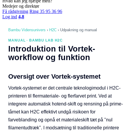
Hvad kan jeg hjælpe med?
Medejer og direktør
Få rådgivning
Ring 35 95 36 96
Log ind
4,8
Bambu Vidensunivers
›
H2C
›
Udpakning og manual
MANUAL · BAMBU LAB H2C
Introduktion til Vortek-
workflow og funktion
Oversigt over Vortek-systemet
Vortek-systemet er det centrale teknologimodul i H2C-
printeren til flermateriale- og flerfarvet print. Ved at
integrere automatisk hotend-skift og rensning på prime-
tårnet kan H2C effektivt undgå risikoen for
farveblanding og opnå et materialeskift tæt på "nul
filamentudtræk". I modsætning til traditionelle printere