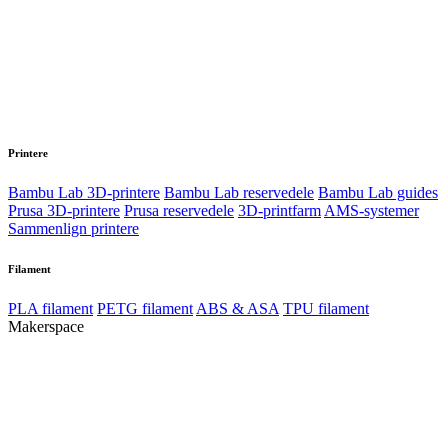
Printere
Bambu Lab 3D-printere
Bambu Lab reservedele
Bambu Lab guides
Prusa 3D-printere
Prusa reservedele
3D-printfarm
AMS-systemer
Sammenlign printere
Filament
PLA filament
PETG filament
ABS & ASA
TPU filament
Makerspace