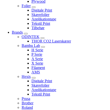
Plywood
Folier
Digitale Print
Skærefolier
Applikationtape
Tekstil Print
Tilbehør
Brands
ODINTEK
THOR CO2 Laserskærer
Bambu Lab
H Serie
P Serie
A Serie
X Serie
Filament
AMS
Hexis
Digitale Print
Skærefolier
Applikationtape
Tekstil Print
Prusa
Brother
Roland