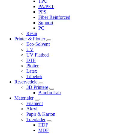
TPU
PA/PET
PPS
Fiber Reinforced
Support
PC
Resin
Printer & Plotter
Eco-Solvent
UV
UV Flatbed
DTF
Plotter
Latex
Tilbehør
Reservedele
3D Printere
Bambu Lab
Materialer
Filament
Akryl
Papir & Karton
Træplader
HDF
MDF