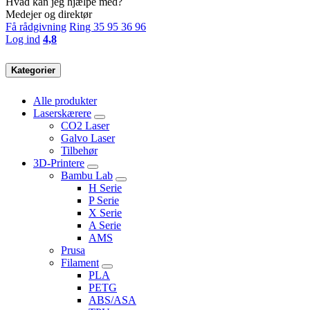
Hvad kan jeg hjælpe med?
Medejer og direktør
Få rådgivning
Ring 35 95 36 96
Log ind
4,8
Kategorier
Alle produkter
Laserskærere
CO2 Laser
Galvo Laser
Tilbehør
3D-Printere
Bambu Lab
H Serie
P Serie
X Serie
A Serie
AMS
Prusa
Filament
PLA
PETG
ABS/ASA