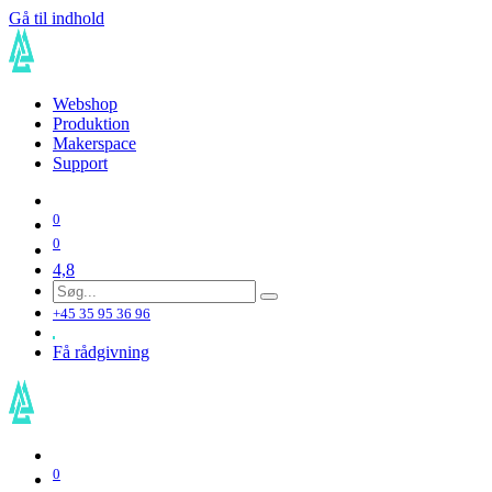
Gå til indhold
Webshop
Produktion
Makerspace
Support
0
0
4,8
+45 35 95 36 96
Få rådgivning
0