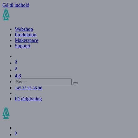
Gå til indhold
Webshop
Produktion
Makerspace
Support
0
0
4,8
+45 35 95 36 96
Få rådgivning
0