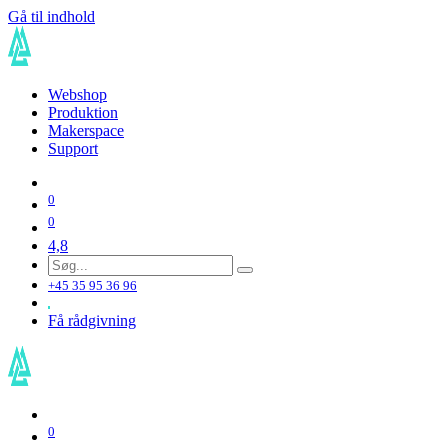
Gå til indhold
Webshop
Produktion
Makerspace
Support
0
0
4,8
+45 35 95 36 96
Få rådgivning
0