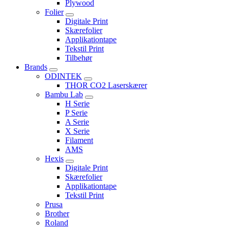
Plywood
Folier
Digitale Print
Skærefolier
Applikationtape
Tekstil Print
Tilbehør
Brands
ODINTEK
THOR CO2 Laserskærer
Bambu Lab
H Serie
P Serie
A Serie
X Serie
Filament
AMS
Hexis
Digitale Print
Skærefolier
Applikationtape
Tekstil Print
Prusa
Brother
Roland