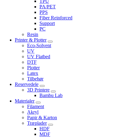
TPU
PA/PET
PPS
Fiber Reinforced
Support
PC
Resin
Printer & Plotter
Eco-Solvent
UV
UV Flatbed
DTF
Plotter
Latex
Tilbehør
Reservedele
3D Printere
Bambu Lab
Materialer
Filament
Akryl
Papir & Karton
Træplader
HDF
MDF