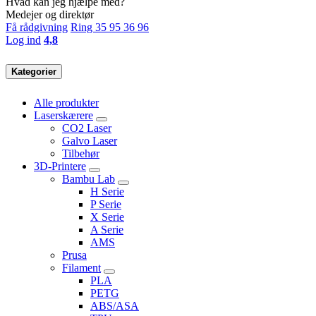
Hvad kan jeg hjælpe med?
Medejer og direktør
Få rådgivning
Ring 35 95 36 96
Log ind
4,8
Kategorier
Alle produkter
Laserskærere
CO2 Laser
Galvo Laser
Tilbehør
3D-Printere
Bambu Lab
H Serie
P Serie
X Serie
A Serie
AMS
Prusa
Filament
PLA
PETG
ABS/ASA