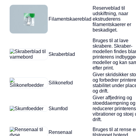
Reserveblad til
udskiftning, naar
Filamentskaereblad
ekstruderens
filamentskaerer er
beskadiget.
Bruges til at lave
skrabere. Skraber-
modellen findes bla
Skraberblad
printerens indbygg
modeller og kan sa
efter print.
Giver skridsikker sto
og forbedrer printer
Silikonefod
stabilitet under plac
og drift.
Giver affjedring og
stoeddaempning og
Skumfod
reducerer printerens
vibrationer og stoej
drift.
Bruges til at rense 
Rensenaal
tilstoppet hotend.