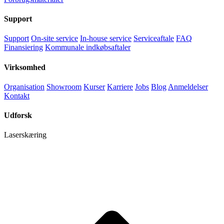
Support
Support
On-site service
In-house service
Serviceaftale
FAQ
Finansiering
Kommunale indkøbsaftaler
Virksomhed
Organisation
Showroom
Kurser
Karriere
Jobs
Blog
Anmeldelser
Kontakt
Udforsk
Laserskæring