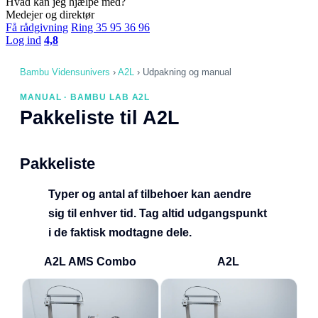
Hvad kan jeg hjælpe med?
Medejer og direktør
Få rådgivning
Ring 35 95 36 96
Log ind
4,8
Bambu Vidensunivers
›
A2L
›
Udpakning og manual
MANUAL · BAMBU LAB A2L
Pakkeliste til A2L
Pakkeliste
Typer og antal af tilbehoer kan aendre
sig til enhver tid. Tag altid udgangspunkt
i de faktisk modtagne dele.
A2L AMS Combo
A2L