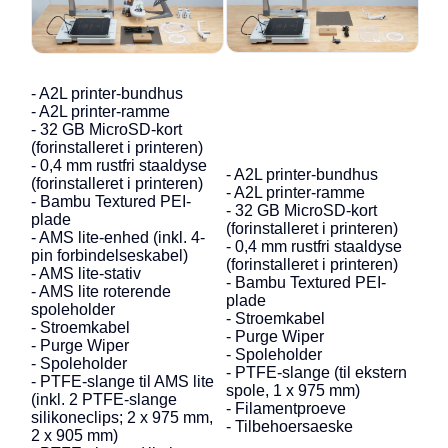
- A2L printer-bundhus
- A2L printer-ramme
- 32 GB MicroSD-kort
(forinstalleret i printeren)
- 0,4 mm rustfri staaldyse
- A2L printer-bundhus
(forinstalleret i printeren)
- A2L printer-ramme
- Bambu Textured PEI-
- 32 GB MicroSD-kort
plade
(forinstalleret i printeren)
- AMS lite-enhed (inkl. 4-
- 0,4 mm rustfri staaldyse
pin forbindelseskabel)
(forinstalleret i printeren)
- AMS lite-stativ
- Bambu Textured PEI-
- AMS lite roterende
plade
spoleholder
- Stroemkabel
- Stroemkabel
- Purge Wiper
- Purge Wiper
- Spoleholder
- Spoleholder
- PTFE-slange (til ekstern
- PTFE-slange til AMS lite
spole, 1 x 975 mm)
(inkl. 2 PTFE-slange
- Filamentproeve
silikoneclips; 2 x 975 mm,
- Tilbehoersaeske
2 x 905 mm)