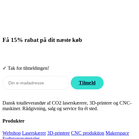
Få
15% rabat
på dit næste køb
Tilmeld nyhedsbrevet. Rabatten gælder forbrugsmaterialer. Afmeld
når som helst.
✓ Tak for tilmeldingen!
Tilmeld
Dansk totalleverandør af CO2 laserskærere, 3D-printere og CNC-
maskiner. Rådgivning, salg og service fra ét sted.
Produkter
Webshop
Laserskærer
3D-printere
CNC produktion
Makerspace
Forbrugsmaterialer