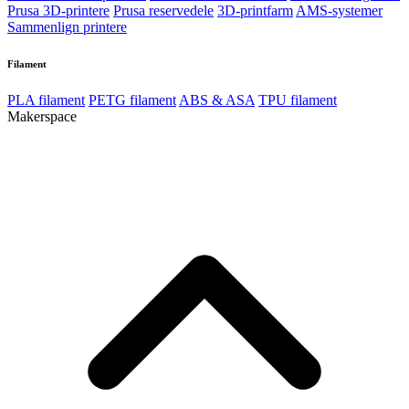
Prusa 3D-printere
Prusa reservedele
3D-printfarm
AMS-systemer
Sammenlign printere
Filament
PLA filament
PETG filament
ABS & ASA
TPU filament
Makerspace