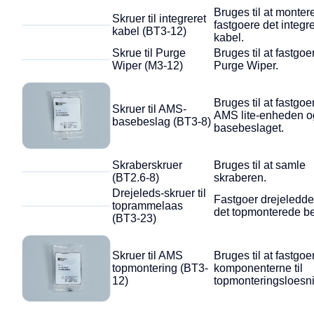
Bruges til at monter
Skruer til integreret
fastgoere det integr
kabel (BT3-12)
kabel.
Skrue til Purge
Bruges til at fastgoe
Wiper (M3-12)
Purge Wiper.
Bruges til at fastgoe
Skruer til AMS-
AMS lite-enheden o
basebeslag (BT3-8)
basebeslaget.
Skraberskruer
Bruges til at samle
(BT2.6-8)
skraberen.
Drejeleds-skruer til
Fastgoer drejeledde
toprammelaas
det topmonterede be
(BT3-23)
Skruer til AMS
Bruges til at fastgoe
topmontering (BT3-
komponenterne til
12)
topmonteringsloesn