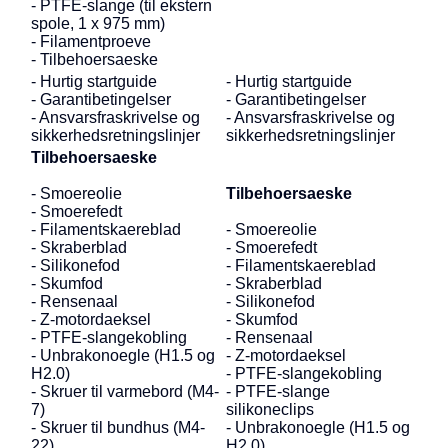
- PTFE-slange (til ekstern
spole, 1 x 975 mm)
- Filamentproeve
- Tilbehoersaeske
- Hurtig startguide
- Hurtig startguide
- Garantibetingelser
- Garantibetingelser
- Ansvarsfraskrivelse og
- Ansvarsfraskrivelse og
sikkerhedsretningslinjer
sikkerhedsretningslinjer
Tilbehoersaeske
- Smoereolie
Tilbehoersaeske
- Smoerefedt
- Filamentskaereblad
- Smoereolie
- Skraberblad
- Smoerefedt
- Silikonefod
- Filamentskaereblad
- Skumfod
- Skraberblad
- Rensenaal
- Silikonefod
- Z-motordaeksel
- Skumfod
- PTFE-slangekobling
- Rensenaal
- Unbrakonoegle (H1.5 og
- Z-motordaeksel
H2.0)
- PTFE-slangekobling
- Skruer til varmebord (M4-
- PTFE-slange
7)
silikoneclips
- Skruer til bundhus (M4-
- Unbrakonoegle (H1.5 og
22)
H2.0)