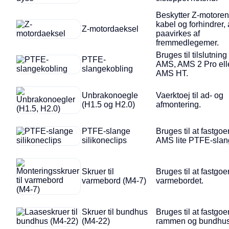
Beskytter Z-motore
kabel og forhindrer, 
Z-motordaeksel
paavirkes af
fremmedlegemer.
Bruges til tilslutning
PTFE-
AMS, AMS 2 Pro ell
slangekobling
AMS HT.
Unbrakonoegle
Vaerktoej til ad- og
(H1.5 og H2.0)
afmontering.
PTFE-slange
Bruges til at fastgoe
silikoneclips
AMS lite PTFE-slan
Skruer til
Bruges til at fastgoe
varmebord (M4-7)
varmebordet.
Skruer til bundhus
Bruges til at fastgoe
(M4-22)
rammen og bundhus