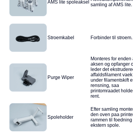
AMS lite spoleaksel
samling af AMS lite.
Stroemkabel
Forbinder til stroem.
Monteres for enden 
aksen og opfanger 
leder det ekstruder
affaldsfilament vaek
Purge Wiper
under filamentskift e
rensning, saa
printomraadet holde
rent.
Efter samling monte
den oven paa printe
Spoleholder
rammen til foedning 
ekstern spole.