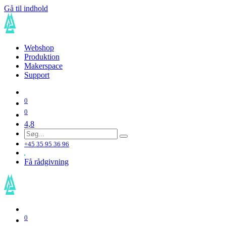
Gå til indhold
Webshop
Produktion
Makerspace
Support
0
0
4,8
+45 35 95 36 96
Få rådgivning
0