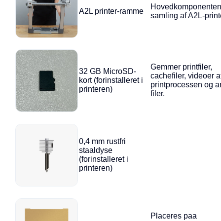
Hovedkomponenten 
A2L printer-ramme
samling af A2L-print
Gemmer printfiler,
32 GB MicroSD-
cachefiler, videoer a
kort (forinstalleret i
printprocessen og a
printeren)
filer.
0,4 mm rustfri
staaldyse
(forinstalleret i
printeren)
Placeres paa