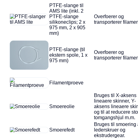
PTFE-slange til
AMS lite (inkl. 2
PTFE-slange
Overfoerer og
silikoneclips; 2 x
transporterer filamen
975 mm, 2 x 905
mm)
PTFE-slange (til
Overfoerer og
ekstern spole, 1 x
transporterer filamen
975 mm)
Filamentproeve
Bruges til X-aksens
lineaere skinner, Y-
Smoereolie
aksens lineaere ski
og til at reducere sto
tomgangshjul m.m.
Bruges til smoering 
Smoerefedt
lederskruer og
ekstrudergear.