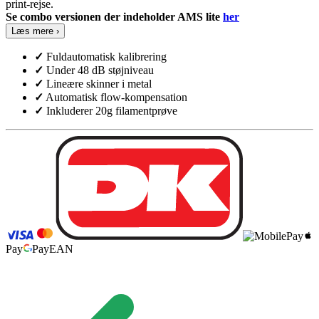
print-rejse.
Se combo versionen der indeholder AMS lite
her
Læs mere ›
✓
Fuldautomatisk kalibrering
✓
Under 48 dB støjniveau
✓
Lineære skinner i metal
✓
Automatisk flow-kompensation
✓
Inkluderer 20g filamentprøve
Pay
Pay
EAN