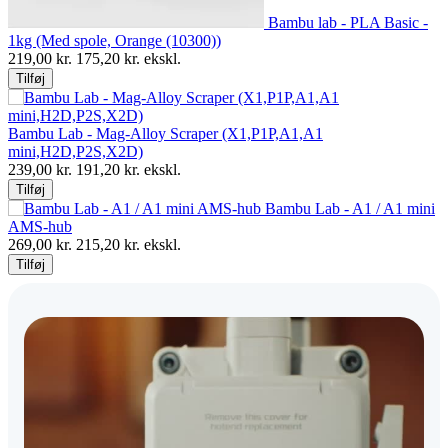
Bambu lab - PLA Basic -
1kg (Med spole, Orange (10300))
219,00
kr.
175,20
kr. ekskl.
Tilføj
Bambu Lab - Mag-Alloy Scraper (X1,P1P,A1,A1
mini,H2D,P2S,X2D)
239,00
kr.
191,20
kr. ekskl.
Tilføj
Bambu Lab - A1 / A1 mini
AMS-hub
269,00
kr.
215,20
kr. ekskl.
Tilføj