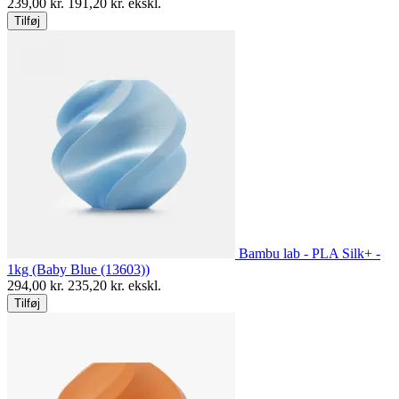
239,00
kr.
191,20
kr. ekskl.
Tilføj
Bambu lab - PLA Silk+ -
1kg (Baby Blue (13603))
294,00
kr.
235,20
kr. ekskl.
Tilføj