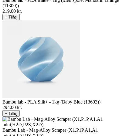
Bambu lab - PLA Matte - 1kg (Med spole, Mandarin Orange
(11300))
219,00
kr.
+ Tilføj
Bambu lab - PLA Silk+ - 1kg (Baby Blue (13603))
294,00
kr.
+ Tilføj
Bambu Lab - Mag-Alloy Scraper (X1,P1P,A1,A1
mini,H2D,P2S,X2D)