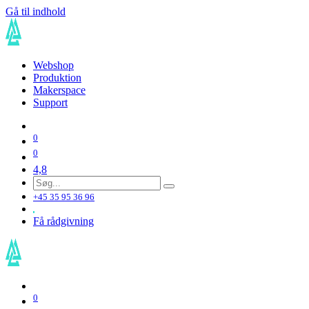
Gå til indhold
Webshop
Produktion
Makerspace
Support
0
0
4,8
+45 35 95 36 96
Få rådgivning
0