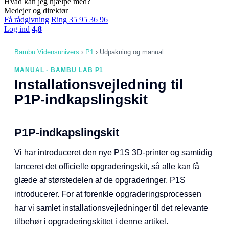
Hvad kan jeg hjælpe med?
Medejer og direktør
Få rådgivning
Ring 35 95 36 96
Log ind
4,8
Bambu Vidensunivers
›
P1
›
Udpakning og manual
MANUAL · BAMBU LAB P1
Installationsvejledning til
P1P-indkapslingskit
P1P-indkapslingskit
Vi har introduceret den nye P1S 3D-printer og samtidig
lanceret det officielle opgraderingskit, så alle kan få
glæde af størstedelen af de opgraderinger, P1S
introducerer. For at forenkle opgraderingsprocessen
har vi samlet installationsvejledninger til det relevante
tilbehør i opgraderingskittet i denne artikel.