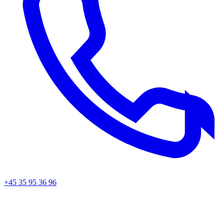
Ydelser
CNC-fræsning
Roland print & cut
Hexis folier
Brother ScanNCut