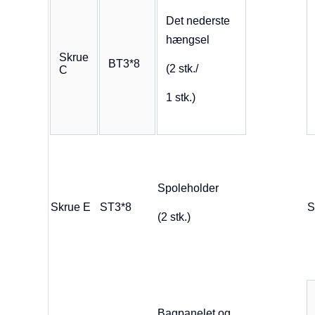
Det nederste
hængsel
Skrue
BT3*8
(2 stk./
C
1 stk.)
Spoleholder
Skrue E
ST3*8
S
(2 stk.)
Bagpanelet og