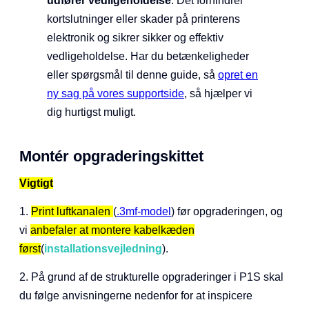
udfører vedligeholdelse
. Det forhindrer
kortslutninger eller skader på printerens
elektronik og sikrer sikker og effektiv
vedligeholdelse. Har du betænkeligheder
eller spørgsmål til denne guide, så
opret en
ny sag på vores supportside
, så hjælper vi
dig hurtigst muligt.
Montér opgraderingskittet
Vigtigt
1.
Print luftkanalen
(
.3mf-model
) før opgraderingen, og
vi
anbefaler at montere kabelkæden
først
(
installationsvejledning
).
2. På grund af de strukturelle opgraderinger i P1S skal
du følge anvisningerne nedenfor for at inspicere