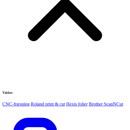
Udstyr
Laserskærere
3D-printere
CNC-fræsere
Kom i gang
Kurser
Forbrugsmaterialer
Support
Produktion