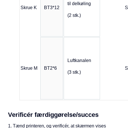
til delkøling
Skrue K
BT3*12
S
(2 stk.)
Luftkanalen
Skrue M
BT2*6
S
(3 stk.)
Verificér færdiggørelse/succes
1. Tænd printeren, og verificér, at skærmen vises