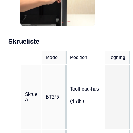
Skrueliste
Model
Position
Tegning
Toolhead-hus
Skrue
BT2*5
A
(4 stk.)