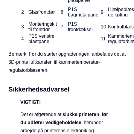
plastpanel
P1S
Hjælpeblæse
2
Glasfrontdør
6
9
bagmetalpanel
delkøling
Monteringskit
P1S
3
7
10
Kontrolblæs
til frontdør
frontdæksel
P1S venstre
Kammertemp
4
11
plastpanel
regulatorbl
Bemærk: Før du starter opgraderingen, anbefales det at
3D-printe luftkanalen til kammertemperatur-
regulatorblæseren.
Sikkerhedsadvarsel
VIGTIGT!
Det er afgørende at
slukke printeren, før
du udfører vedligeholdelse
, herunder
arbejde på printerens elektronik og