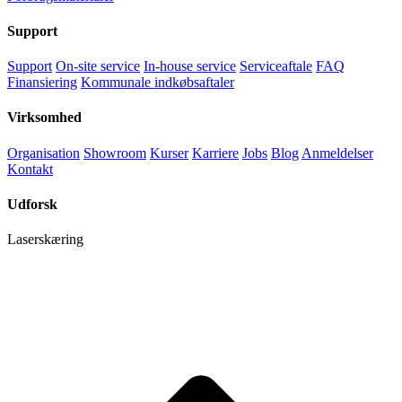
Få
15% rabat
på dit næste køb
Tilmeld nyhedsbrevet. Rabatten gælder forbrugsmaterialer. Afmeld
når som helst.
✓ Tak for tilmeldingen!
Tilmeld
Dansk totalleverandør af CO2 laserskærere, 3D-printere og CNC-
maskiner. Rådgivning, salg og service fra ét sted.
Produkter
Webshop
Laserskærer
3D-printere
CNC produktion
Makerspace
Forbrugsmaterialer
Support
Support
On-site service
In-house service
Serviceaftale
FAQ
Finansiering
Kommunale indkøbsaftaler