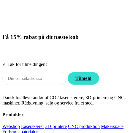
den ikke løser dit problem, kan du oprette
en supportsag direkte hos Bambu Lab, så
hjælper de dig videre.
Opret en supportsag hos Bambu Lab →
Denne guide er oversat og bearbejdet til dansk fra Bambu
Labs officielle vejledning.
Se den originale guide hos Bambu
Lab →
← TILBAGE TIL P1-GUIDES