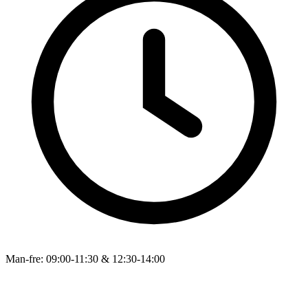
support@odintek.dk