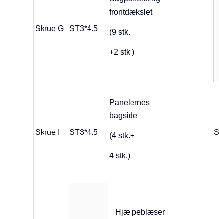
frontdækslet
Skrue G
ST3*4.5
(9 stk.
+2 stk.)
Panelernes
bagside
Skrue I
ST3*4.5
S
(4 stk.+
4 stk.)
Hjælpeblæser