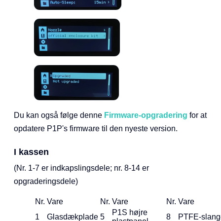
Du kan også følge denne
Firmware-opgradering
for at
opdatere P1P's firmware til den nyeste version.
I kassen
(Nr. 1-7 er indkapslingsdele; nr. 8-14 er
opgraderingsdele)
Nr.
Vare
Nr.
Vare
Nr.
Vare
P1S højre
1
Glasdækplade
5
8
PTFE-slang