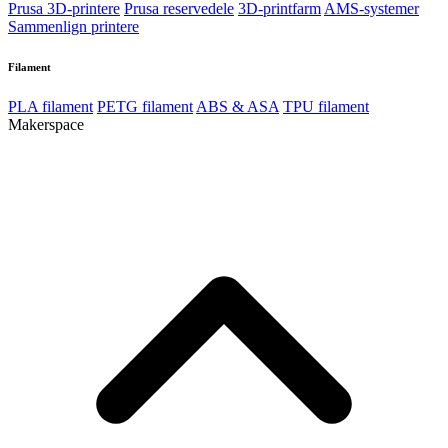
Printere
Bambu Lab 3D-printere
Bambu Lab reservedele
Bambu Lab guides
Prusa 3D-printere
Prusa reservedele
3D-printfarm
AMS-systemer
Sammenlign printere
Filament