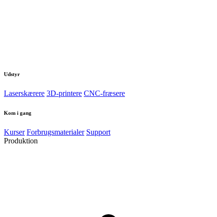
PLA filament
PETG filament
ABS & ASA
TPU filament
Makerspace