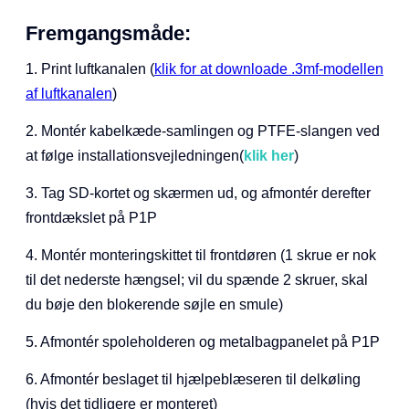
Fremgangsmåde:
1. Print luftkanalen (
klik for at downloade .3mf-modellen
af luftkanalen
)
2. Montér kabelkæde-samlingen og PTFE-slangen ved
at følge installationsvejledningen(
klik her
)
3. Tag SD-kortet og skærmen ud, og afmontér derefter
frontdækslet på P1P
4. Montér monteringskittet til frontdøren (1 skrue er nok
til det nederste hængsel; vil du spænde 2 skruer, skal
du bøje den blokerende søjle en smule)
5. Afmontér spoleholderen og metalbagpanelet på P1P
6. Afmontér beslaget til hjælpeblæseren til delkøling
(hvis det tidligere er monteret)