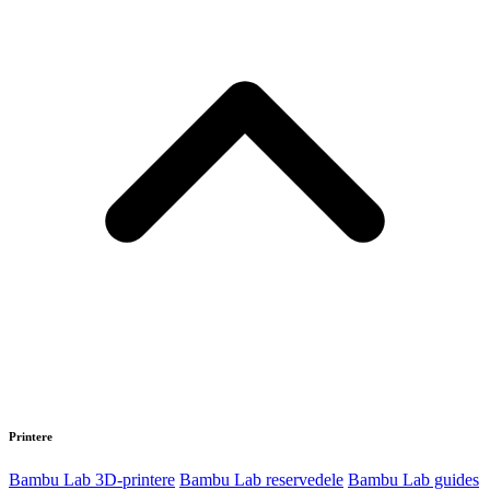
Maskiner
CO2 laserskærer
CO2 laser guides
LightBurn software
CO2 laser
cutter
3D-print