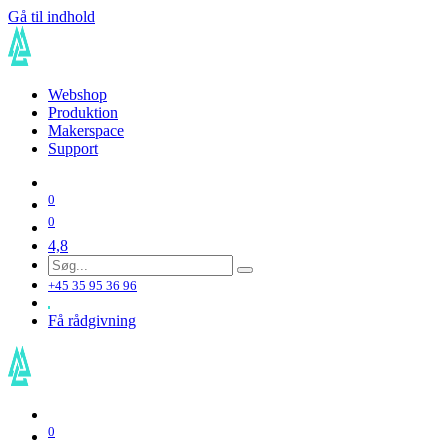
Gå til indhold
Webshop
Produktion
Makerspace
Support
0
0
4,8
+45 35 95 36 96
Få rådgivning
0