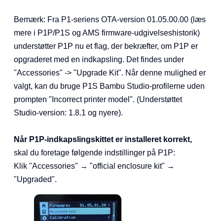
Bemærk: Fra P1-seriens OTA-version 01.05.00.00 (læs
mere i P1P/P1S og AMS firmware-udgivelseshistorik)
understøtter P1P nu et flag, der bekræfter, om P1P er
opgraderet med en indkapsling. Det findes under
"Accessories" -> "Upgrade Kit". Når denne mulighed er
valgt, kan du bruge P1S Bambu Studio-profilerne uden
prompten "Incorrect printer model". (Understøttet
Studio-version: 1.8.1 og nyere).
Når P1P-indkapslingskittet er installeret korrekt,
skal du foretage følgende indstillinger på P1P:
Klik "Accessories" → "official enclosure kit" →
"Upgraded".