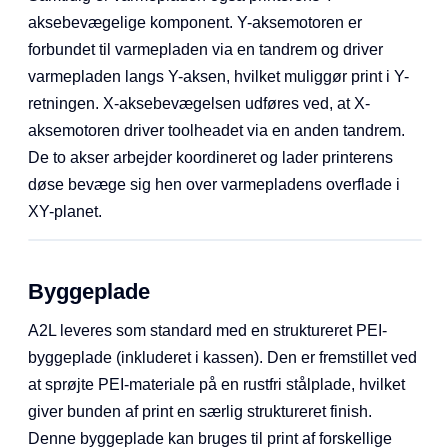
eller endda løsne sig under det videre print. Under drift
styrer A2L-printeren varmepladens temperatur ud fra
den anvendte filamenttype med en maksimal
temperatur på 80°C.
Samtidig er varmepladen også printerens Y-
aksebevægelige komponent. Y-aksemotoren er
forbundet til varmepladen via en tandrem og driver
varmepladen langs Y-aksen, hvilket muliggør print i Y-
retningen. X-aksebevægelsen udføres ved, at X-
aksemotoren driver toolheadet via en anden tandrem.
De to akser arbejder koordineret og lader printerens
døse bevæge sig hen over varmepladens overflade i
XY-planet.
Byggeplade