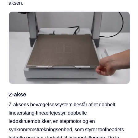
aksen.
Z-akse
Z-aksens bevægelsessystem består af et dobbelt
lineærstang-lineærlejestyr, dobbelte
ledøskruemøtrikker, en stepmotor og en
synkronremstrækningsenhed, som styrer toolheadets
lodrette position i forhold til byggeplatformen. De to