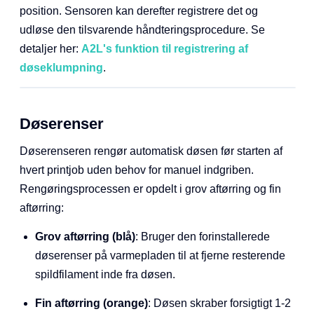
A2L's rensestation har en indbygget Hall-sensor, der
muliggør registrering af døseklumpning. Når der opstår
en døseklump på hotendet (f.eks. fordi en model løsner
sig), flytter toolheadet automatisk til rensestationens
position. Sensoren kan derefter registrere det og
udløse den tilsvarende håndteringsprocedure. Se
detaljer her:
A2L's funktion til registrering af
døseklumpning
.
Døserenser
Døserenseren rengør automatisk døsen før starten af
hvert printjob uden behov for manuel indgriben.
Rengøringsprocessen er opdelt i grov aftørring og fin
aftørring: