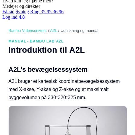
Hvad kan jeg hjælpe med?
Medejer og direktør
Få rådgivning
Ring 35 95 36 96
Log ind
4,8
Bambu Vidensunivers
›
A2L
›
Udpakning og manual
MANUAL · BAMBU LAB A2L
Introduktion til A2L
A2L's bevægelsessystem
A2L bruger et kartesisk koordinatbevægelsessystem
med X-akse, Y-akse og Z-akse og et maksimalt
byggevolumen på 330*320*325 mm.