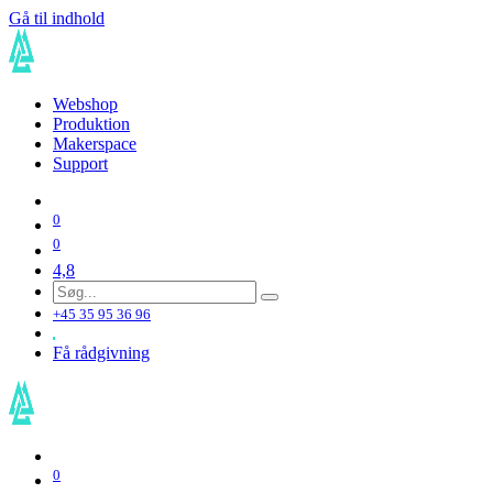
Gå til indhold
Webshop
Produktion
Makerspace
Support
0
0
4,8
+45 35 95 36 96
Få rådgivning
0