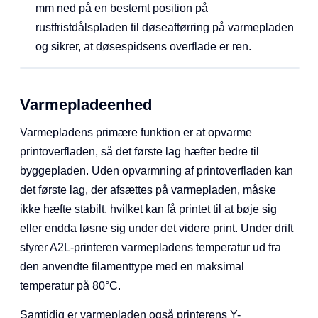
Grov aftørring (blå)
: Bruger den forinstallerede
døserenser på varmepladen til at fjerne resterende
spildfilament inde fra døsen.
Fin aftørring (orange)
: Døsen skraber forsigtigt 1-2
mm ned på en bestemt position på
rustfristdålspladen til døseaftørring på varmepladen
og sikrer, at døsespidsens overflade er ren.
Varmepladeenhed
Varmepladens primære funktion er at opvarme
printoverfladen, så det første lag hæfter bedre til
byggepladen. Uden opvarmning af printoverfladen kan
det første lag, der afsættes på varmepladen, måske
ikke hæfte stabilt, hvilket kan få printet til at bøje sig