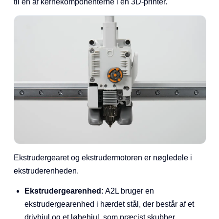
til en af kernekomponenterne i en 3D-printer.
Ekstrudergearet og ekstrudermotoren er nøgledele i
ekstruderenheden.
Ekstrudergearenhed:
A2L bruger en
ekstrudergearenhed i hærdet stål, der består af et
drivhjul og et løbehjul, som præcist skubber