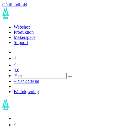
Gå til indhold
Webshop
Produktion
Makerspace
Support
0
0
4,8
+45 35 95 36 96
Få rådgivning
0