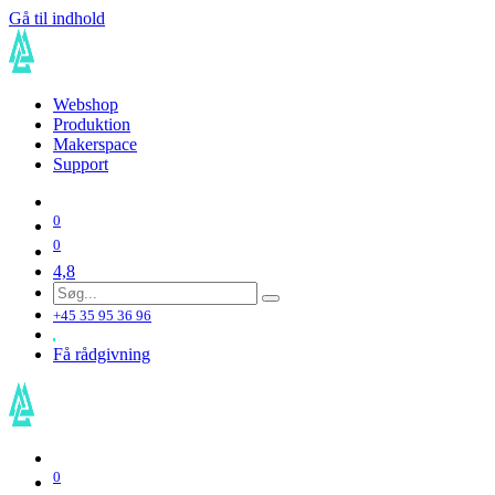
Gå til indhold
Webshop
Produktion
Makerspace
Support
0
0
4,8
+45 35 95 36 96
Få rådgivning
0