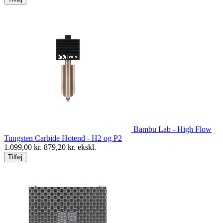
Bambu Lab - High Flow
Tungsten Carbide Hotend - H2 og P2
1.099,00
kr.
879,20
kr. ekskl.
Tilføj