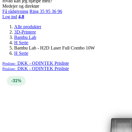
Hvad kan jeg hjælpe med?
Medejer og direktør
Få rådgivning
Ring 35 95 36 96
Log ind
4,8
Alle produkter
3D-Printere
Bambu Lab
H Serie
Bambu Lab - H2D Laser Full Combo 10W
H Serie
DKK - ODINTEK
Prisliste
Prisliste:
DKK - ODINTEK
Prisliste
Prisliste:
-31%