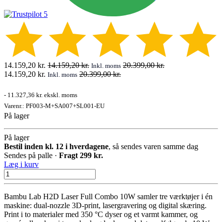
14.159,20
kr.
14.159,20
kr.
20.399,00
kr.
Inkl. moms
14.159,20
kr.
20.399,00
kr.
Inkl. moms
-
11.327,36 kr.
ekskl. moms
Varenr.:
PF003-M+SA007+SL001-EU
På lager
På lager
Bestil inden kl. 12 i hverdagene
, så sendes varen samme dag
Sendes på palle ·
Fragt 299 kr.
Læg i kurv
Bambu Lab H2D Laser Full Combo 10W samler tre værktøjer i én
maskine: dual-nozzle 3D-print, lasergravering og digital skæring.
Print i to materialer med 350 °C dyser og et varmt kammer, og