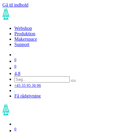
Gå til indhold
Webshop
Produktion
Makerspace
Support
0
0
4,8
+45 35 95 36 96
Få rådgivning
0