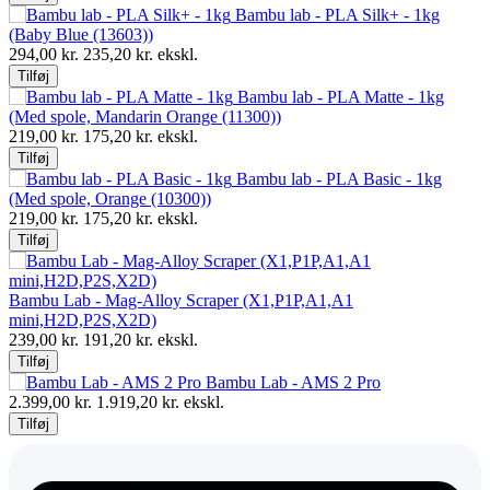
Bambu lab - PLA Silk+ - 1kg
(Baby Blue (13603))
294,00
kr.
235,20
kr. ekskl.
Tilføj
Bambu lab - PLA Matte - 1kg
(Med spole, Mandarin Orange (11300))
219,00
kr.
175,20
kr. ekskl.
Tilføj
Bambu lab - PLA Basic - 1kg
(Med spole, Orange (10300))
219,00
kr.
175,20
kr. ekskl.
Tilføj
Bambu Lab - Mag-Alloy Scraper (X1,P1P,A1,A1
mini,H2D,P2S,X2D)
239,00
kr.
191,20
kr. ekskl.
Tilføj
Bambu Lab - AMS 2 Pro
2.399,00
kr.
1.919,20
kr. ekskl.
Tilføj