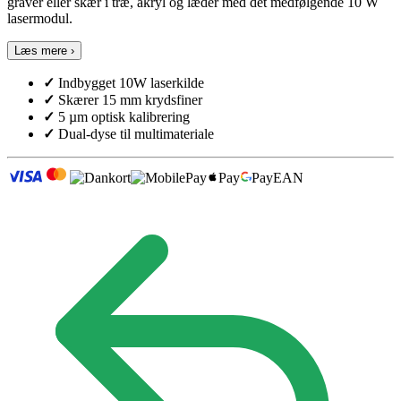
gravér eller skær i træ, akryl og læder med det medfølgende 10 W
lasermodul.
Læs mere ›
✓
Indbygget 10W laserkilde
✓
Skærer 15 mm krydsfiner
✓
5 µm optisk kalibrering
✓
Dual-dyse til multimateriale
Pay
Pay
EAN