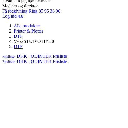
Hvad kan jeg hjælpe med?
Medejer og direktør
Få rådgivning
Ring 35 95 36 96
Log ind
4,8
Alle produkter
Printer & Plotter
DTF
VersaSTUDIO BY-20
DTF
DKK - ODINTEK
Prisliste
Prisliste:
DKK - ODINTEK
Prisliste
Prisliste: