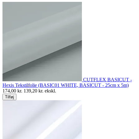
CUTFLEX BASICUT -
Hexis Tekstilfolie (BASIC01 WHITE, BASICUT - 25cm x 5m)
174,00
kr.
139,20
kr. ekskl.
Tilføj