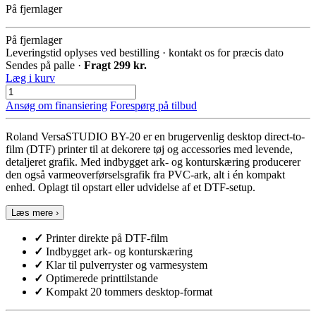
På fjernlager
På fjernlager
Leveringstid oplyses ved bestilling · kontakt os for præcis dato
Sendes på palle ·
Fragt 299 kr.
Læg i kurv
Ansøg om finansiering
Forespørg på tilbud
Roland VersaSTUDIO BY-20 er en brugervenlig desktop direct-to-
film (DTF) printer til at dekorere tøj og accessories med levende,
detaljeret grafik. Med indbygget ark- og konturskæring producerer
den også varmeoverførselsgrafik fra PVC-ark, alt i én kompakt
enhed. Oplagt til opstart eller udvidelse af et DTF-setup.
Læs mere ›
✓
Printer direkte på DTF-film
✓
Indbygget ark- og konturskæring
✓
Klar til pulverryster og varmesystem
✓
Optimerede printtilstande
✓
Kompakt 20 tommers desktop-format