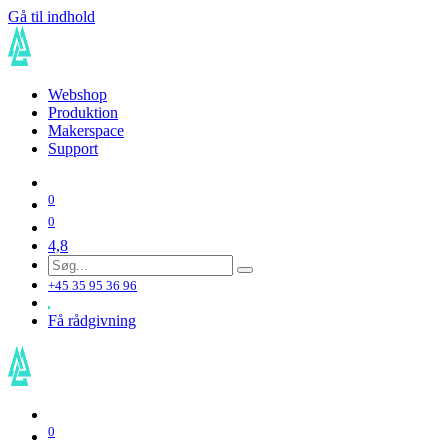
Gå til indhold
Webshop
Produktion
Makerspace
Support
0
0
4,8
+45 35 95 36 96
Få rådgivning
0