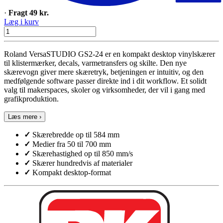
·
Fragt 49 kr.
Læg i kurv
Roland VersaSTUDIO GS2-24 er en kompakt desktop vinylskærer
til klistermærker, decals, varmetransfers og skilte. Den nye
skærevogn giver mere skæretryk, betjeningen er intuitiv, og den
medfølgende software passer direkte ind i dit workflow. Et solidt
valg til makerspaces, skoler og virksomheder, der vil i gang med
grafikproduktion.
Læs mere ›
✓
Skærebredde op til 584 mm
✓
Medier fra 50 til 700 mm
✓
Skærehastighed op til 850 mm/s
✓
Skærer hundredvis af materialer
✓
Kompakt desktop-format