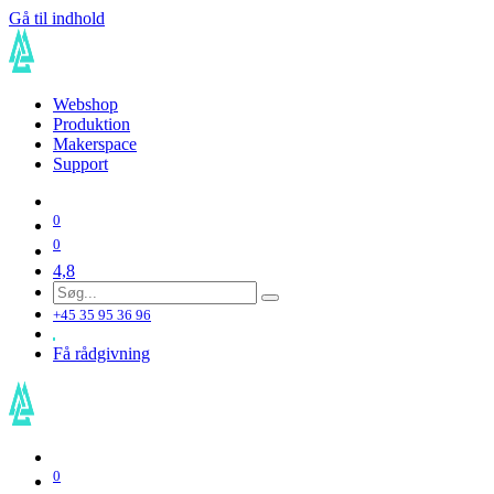
Gå til indhold
Webshop
Produktion
Makerspace
Support
0
0
4,8
+45 35 95 36 96
Få rådgivning
0