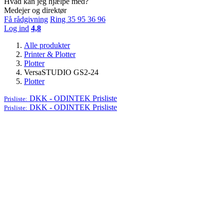
Hvad kan jeg hjælpe med?
Medejer og direktør
Få rådgivning
Ring 35 95 36 96
Log ind
4,8
Alle produkter
Printer & Plotter
Plotter
VersaSTUDIO GS2-24
Plotter
DKK - ODINTEK
Prisliste
Prisliste:
DKK - ODINTEK
Prisliste
Prisliste: