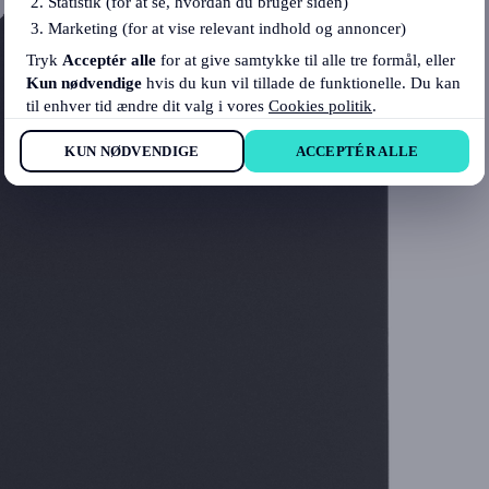
Statistik (for at se, hvordan du bruger siden)
Marketing (for at vise relevant indhold og annoncer)
Tryk
Acceptér alle
for at give samtykke til alle tre formål, eller
Kun nødvendige
hvis du kun vil tillade de funktionelle. Du kan
til enhver tid ændre dit valg i vores
Cookies politik
.
KUN NØDVENDIGE
ACCEPTÉR ALLE