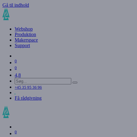
Gå til indhold
Webshop
Produktion
Makerspace
Support
0
0
4,8
+45 35 95 36 96
Få rådgivning
0