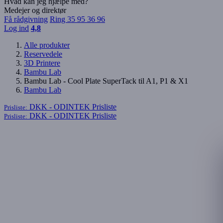
Hvad kan jeg hjælpe med?
Medejer og direktør
Få rådgivning
Ring 35 95 36 96
Log ind
4,8
Alle produkter
Reservedele
3D Printere
Bambu Lab
Bambu Lab - Cool Plate SuperTack til A1, P1 & X1
Bambu Lab
DKK - ODINTEK
Prisliste
Prisliste:
DKK - ODINTEK
Prisliste
Prisliste: