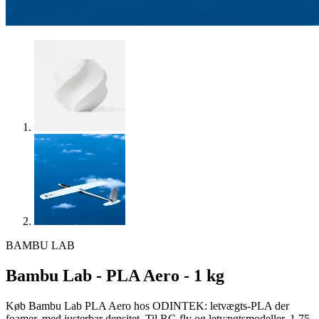
BAMBU LAB
Bambu Lab - PLA Aero - 1 kg
Køb Bambu Lab PLA Aero hos ODINTEK: letvægts-PLA der
foamer, med justerbar densitet. Til RC-fly og letvægtsmodeller. 1,75