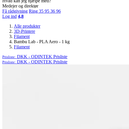
Hvad kan jeg hjælpe med?
Medejer og direktør
Få rådgivning
Ring 35 95 36 96
Log ind
4,8
Alle produkter
3D-Printere
Filament
Bambu Lab - PLA Aero - 1 kg
Filament
DKK - ODINTEK
Prisliste
Prisliste:
DKK - ODINTEK
Prisliste
Prisliste: