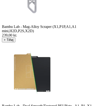
Bambu Lab - Mag-Alloy Scraper (X1,P1P,A1,A1
mini,H2D,P2S,X2D)
239,00
kr.
+ Tilføj
Bambu Lab - Dual Smooth/Textured PEI Plate - A1, P1, X1