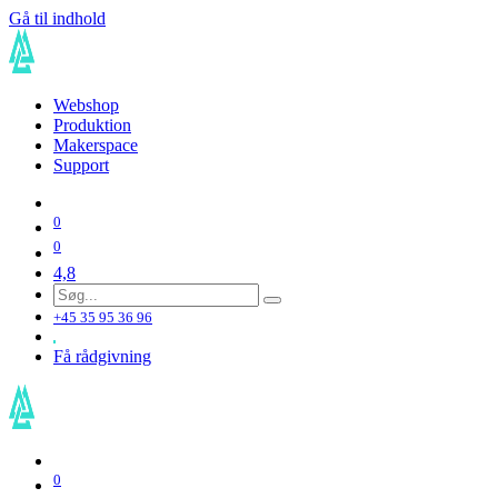
Gå til indhold
Webshop
Produktion
Makerspace
Support
0
0
4,8
+45 35 95 36 96
Få rådgivning
0