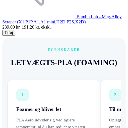
Bambu Lab - Mag-Alloy
Scraper (X1,P1P,A1,A1 mini,H2D,P2S,X2D)
239,00
kr.
191,20
kr. ekskl.
Tilføj
EGENSKABER
LETVÆGTS-PLA (FOAMING)
1
2
Foamer og bliver let
Til mode
PLA Aero udvider sig ved højere
Oplagt til
temperatur, så du kan reducere vægten
emner, hvo