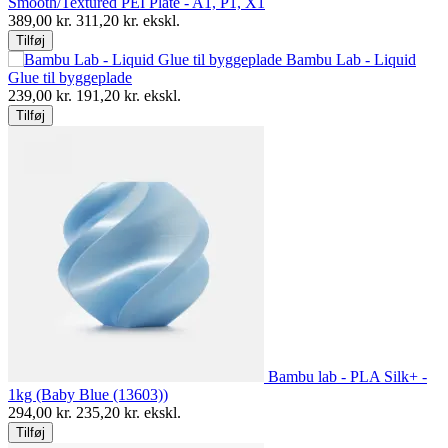
Smooth/Textured PEI Plate - A1, P1, X1
389,00
kr.
311,20
kr. ekskl.
Tilføj
Bambu Lab - Liquid
Glue til byggeplade
239,00
kr.
191,20
kr. ekskl.
Tilføj
Bambu lab - PLA Silk+ -
1kg (Baby Blue (13603))
294,00
kr.
235,20
kr. ekskl.
Tilføj