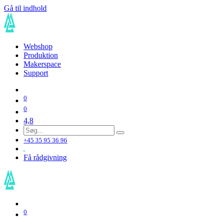
Gå til indhold
Webshop
Produktion
Makerspace
Support
0
0
4,8
+45 35 95 36 96
Få rådgivning
0