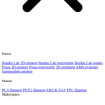
Printere
Bambu Lab 3D-printere
Bambu Lab reservedele
Bambu Lab guides
Prusa 3D-printere
Prusa reservedele
3D-printfarm
AMS-systemer
Sammenlign printere
Filament
PLA filament
PETG filament
ABS & ASA
TPU filament
Makerspace