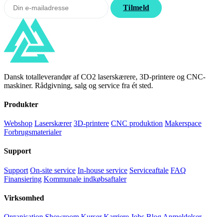
Tilmeld
Dansk totalleverandør af CO2 laserskærere, 3D-printere og CNC-
maskiner. Rådgivning, salg og service fra ét sted.
Produkter
Webshop
Laserskærer
3D-printere
CNC produktion
Makerspace
Forbrugsmaterialer
Support
Support
On-site service
In-house service
Serviceaftale
FAQ
Finansiering
Kommunale indkøbsaftaler
Virksomhed
Organisation
Showroom
Kurser
Karriere
Jobs
Blog
Anmeldelser