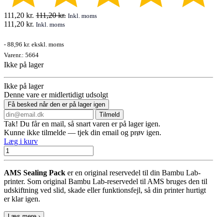
111,20
kr.
111,20
kr.
Inkl. moms
111,20
kr.
Inkl. moms
-
88,96 kr.
ekskl. moms
Varenr.:
5664
Ikke på lager
Ikke på lager
Denne vare er midlertidigt udsolgt
Få besked når den er på lager igen
Tilmeld
Tak! Du får en mail, så snart varen er på lager igen.
Kunne ikke tilmelde — tjek din email og prøv igen.
Læg i kurv
AMS Sealing Pack
er en original reservedel til din Bambu Lab-
printer. Som original Bambu Lab-reservedel til AMS bruges den til
udskiftning ved slid, skade eller funktionsfejl, så din printer hurtigt
er klar igen.
Læs mere ›