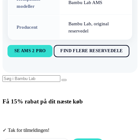
Bambu Lab AMS
modeller
Bambu Lab, original
Producent
reservedel
SE AMS 2 PRO
FIND FLERE RESERVEDELE
Få
15% rabat
på dit næste køb
Tilmeld nyhedsbrevet. Rabatten gælder forbrugsmaterialer. Afmeld
når som helst.
✓ Tak for tilmeldingen!