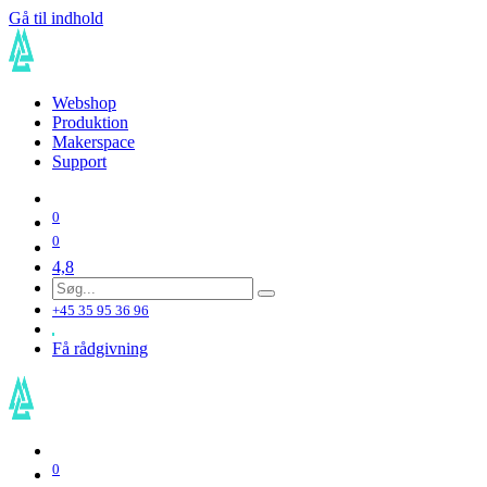
Gå til indhold
Webshop
Produktion
Makerspace
Support
0
0
4,8
+45 35 95 36 96
Få rådgivning
0