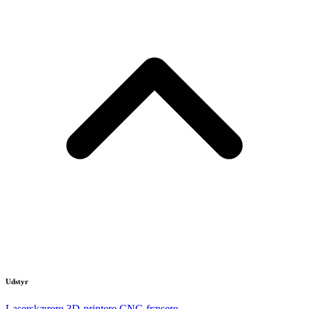
Udstyr
Laserskærere
3D-printere
CNC-fræsere