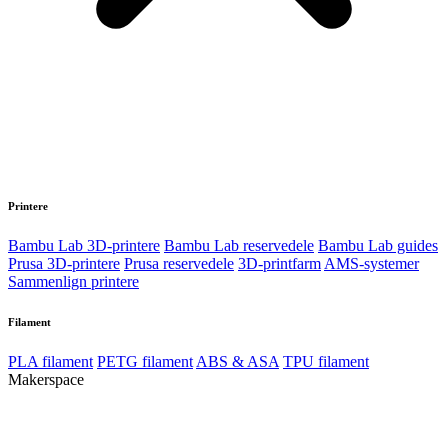
Printere
Bambu Lab 3D-printere
Bambu Lab reservedele
Bambu Lab guides
Prusa 3D-printere
Prusa reservedele
3D-printfarm
AMS-systemer
Sammenlign printere
Filament
PLA filament
PETG filament
ABS & ASA
TPU filament
Makerspace