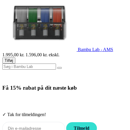
Bambu Lab - AMS
1.995,00
kr.
1.596,00
kr. ekskl.
Tilføj
Få
15% rabat
på dit næste køb
Tilmeld nyhedsbrevet. Rabatten gælder forbrugsmaterialer. Afmeld
når som helst.
✓ Tak for tilmeldingen!
Tilmeld