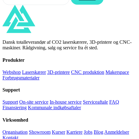
Dansk totalleverandør af CO2 laserskærere, 3D-printere og CNC-
maskiner. Rådgivning, salg og service fra ét sted.
Produkter
Webshop
Laserskærer
3D-printere
CNC produktion
Makerspace
Forbrugsmaterialer
Support
Support
On-site service
In-house service
Serviceaftale
FAQ
Finansiering
Kommunale indkøbsaftaler
Virksomhed
Organisation
Showroom
Kurser
Karriere
Jobs
Blog
Anmeldelser
Kontakt