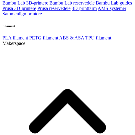
Bambu Lab 3D-printere
Bambu Lab reservedele
Bambu Lab guides
Prusa 3D-printere
Prusa reservedele
3D-printfarm
AMS-systemer
Sammenlign printere
Filament
PLA filament
PETG filament
ABS & ASA
TPU filament
Makerspace