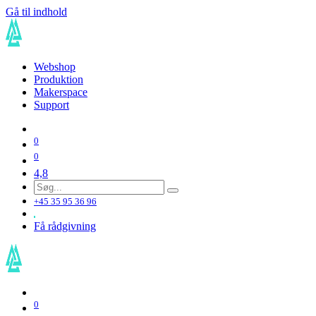
Gå til indhold
Webshop
Produktion
Makerspace
Support
0
0
4,8
+45 35 95 36 96
Få rådgivning
0