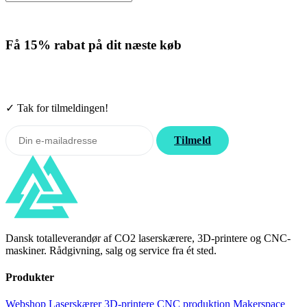
Få
15% rabat
på dit næste køb
Tilmeld nyhedsbrevet. Rabatten gælder forbrugsmaterialer. Afmeld
når som helst.
✓ Tak for tilmeldingen!
Tilmeld
Dansk totalleverandør af CO2 laserskærere, 3D-printere og CNC-
maskiner. Rådgivning, salg og service fra ét sted.
Produkter
Webshop
Laserskærer
3D-printere
CNC produktion
Makerspace