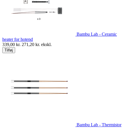
Bambu Lab - Ceramic
heater for hotend
339,00
kr.
271,20
kr. ekskl.
Tilføj
Bambu Lab - Thermistor