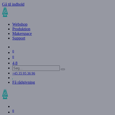
Gå til indhold
Webshop
Produktion
Makerspace
Support
0
0
4,8
+45 35 95 36 96
Få rådgivning
0