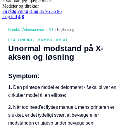
Hvad kan jeg hjælpe med?
Medejer og direktør
Få rådgivning
Ring 35 95 36 96
Log ind
4,8
Bambu Vidensunivers
›
X1
›
Fejlfinding
FEJLFINDING · BAMBU LAB X1
Unormal modstand på X-
aksen og løsning
Symptom:
1. Den printede model er deformeret - f.eks. bliver en
cirkulær model til en ellipse;
2. Når toolhead'et flyttes manuelt, mens printeren er
slukket, er det tydeligt svært at bevæge eller
modstanden er ujævn under bevægelsen;