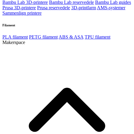
Bambu Lab 3D-printere
Bambu Lab reservedele
Bambu Lab guides
Prusa 3D-printere
Prusa reservedele
3D-printfarm
AMS-systemer
Sammenlign printere
Filament
PLA filament
PETG filament
ABS & ASA
TPU filament
Makerspace