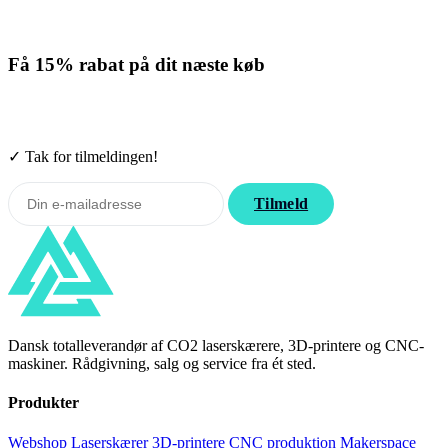
Få
15% rabat
på dit næste køb
Tilmeld nyhedsbrevet. Rabatten gælder forbrugsmaterialer. Afmeld
når som helst.
✓ Tak for tilmeldingen!
Tilmeld
Dansk totalleverandør af CO2 laserskærere, 3D-printere og CNC-
maskiner. Rådgivning, salg og service fra ét sted.
Produkter
Webshop
Laserskærer
3D-printere
CNC produktion
Makerspace