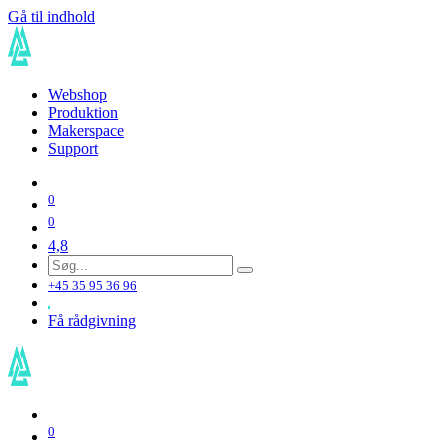
Gå til indhold
Webshop
Produktion
Makerspace
Support
0
0
4,8
+45 35 95 36 96
Få rådgivning
0