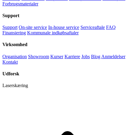
Forbrugsmaterialer
Support
Support
On-site service
In-house service
Serviceaftale
FAQ
Finansiering
Kommunale indkøbsaftaler
Virksomhed
Organisation
Showroom
Kurser
Karriere
Jobs
Blog
Anmeldelser
Kontakt
Udforsk
Laserskæring