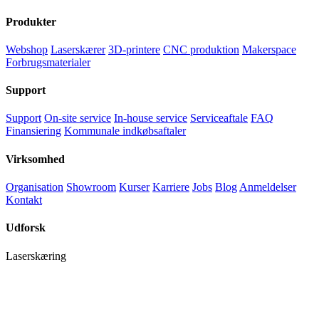
Produkter
Webshop
Laserskærer
3D-printere
CNC produktion
Makerspace
Forbrugsmaterialer
Support
Support
On-site service
In-house service
Serviceaftale
FAQ
Finansiering
Kommunale indkøbsaftaler
Virksomhed
Organisation
Showroom
Kurser
Karriere
Jobs
Blog
Anmeldelser
Kontakt
Udforsk
Laserskæring