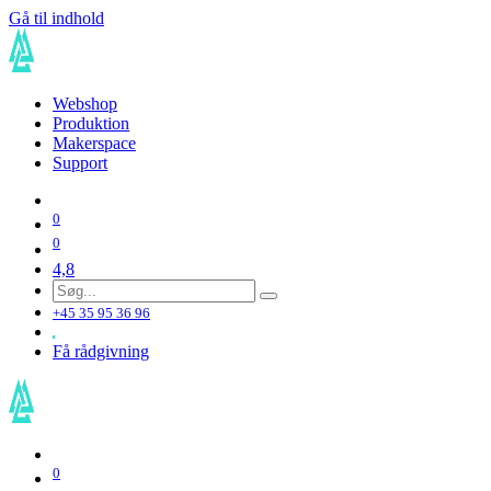
Gå til indhold
Webshop
Produktion
Makerspace
Support
0
0
4,8
+45 35 95 36 96
Få rådgivning
0