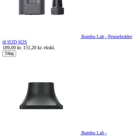
Bambu Lab - Penneholder
til H2D H2S
189,00
kr.
151,20
kr. ekskl.
Tilføj
Bambu Lab -