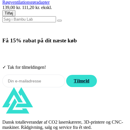
Røgventilationsrøradapter
139,00
kr.
111,20
kr. ekskl.
Tilføj
Få
15% rabat
på dit næste køb
Tilmeld nyhedsbrevet. Rabatten gælder forbrugsmaterialer. Afmeld
når som helst.
✓ Tak for tilmeldingen!
Tilmeld
Dansk totalleverandør af CO2 laserskærere, 3D-printere og CNC-
maskiner. Rådgivning, salg og service fra ét sted.