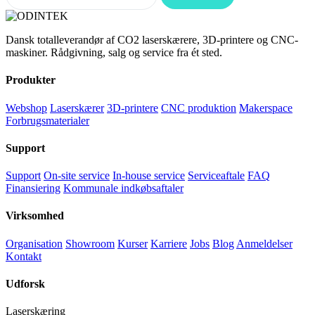
Dansk totalleverandør af CO2 laserskærere, 3D-printere og CNC-
maskiner. Rådgivning, salg og service fra ét sted.
Produkter
Webshop
Laserskærer
3D-printere
CNC produktion
Makerspace
Forbrugsmaterialer
Support
Support
On-site service
In-house service
Serviceaftale
FAQ
Finansiering
Kommunale indkøbsaftaler
Virksomhed
Organisation
Showroom
Kurser
Karriere
Jobs
Blog
Anmeldelser
Kontakt
Udforsk
Laserskæring