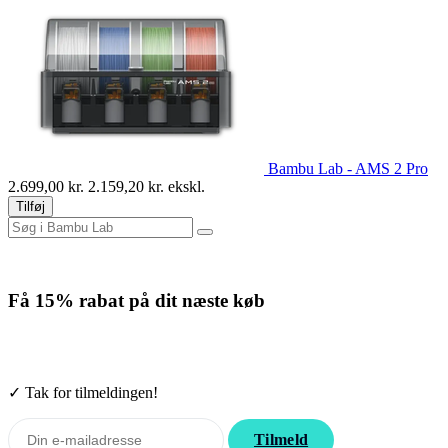
Bambu Lab - AMS 2 Pro
2.699,00
kr.
2.159,20
kr. ekskl.
Tilføj
Få
15% rabat
på dit næste køb
Tilmeld nyhedsbrevet. Rabatten gælder forbrugsmaterialer. Afmeld
når som helst.
✓ Tak for tilmeldingen!
Tilmeld