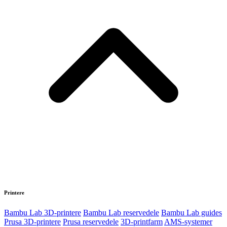
Printere
Bambu Lab 3D-printere
Bambu Lab reservedele
Bambu Lab guides
Prusa 3D-printere
Prusa reservedele
3D-printfarm
AMS-systemer