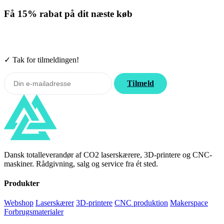
Få
15% rabat
på dit næste køb
Tilmeld nyhedsbrevet. Rabatten gælder forbrugsmaterialer. Afmeld
når som helst.
✓ Tak for tilmeldingen!
Tilmeld
Dansk totalleverandør af CO2 laserskærere, 3D-printere og CNC-
maskiner. Rådgivning, salg og service fra ét sted.
Produkter
Webshop
Laserskærer
3D-printere
CNC produktion
Makerspace
Forbrugsmaterialer