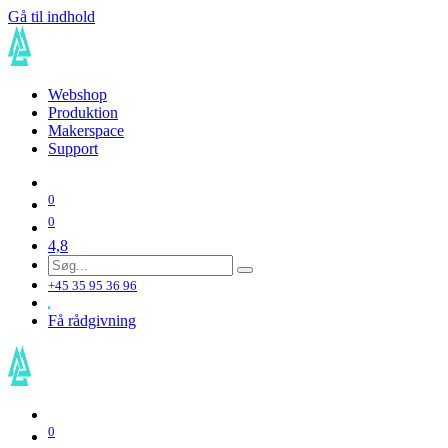
Gå til indhold
Webshop
Produktion
Makerspace
Support
0
0
4,8
+45 35 95 36 96
Få rådgivning
0