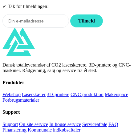
✓ Tak for tilmeldingen!
Tilmeld
Dansk totalleverandør af CO2 laserskærere, 3D-printere og CNC-
maskiner. Rådgivning, salg og service fra ét sted.
Produkter
Webshop
Laserskærer
3D-printere
CNC produktion
Makerspace
Forbrugsmaterialer
Support
Support
On-site service
In-house service
Serviceaftale
FAQ
Finansiering
Kommunale indkøbsaftaler