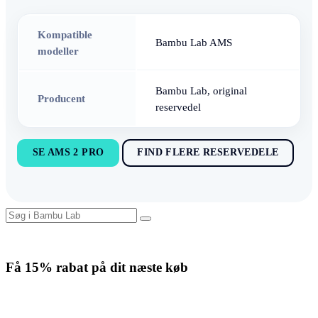
Kompatible
Bambu Lab AMS
modeller
Bambu Lab, original
Producent
reservedel
SE AMS 2 PRO
FIND FLERE RESERVEDELE
Få
15% rabat
på dit næste køb
Tilmeld nyhedsbrevet. Rabatten gælder forbrugsmaterialer. Afmeld
når som helst.