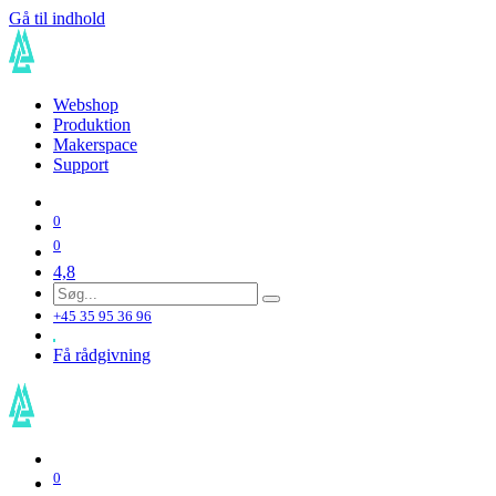
Gå til indhold
Webshop
Produktion
Makerspace
Support
0
0
4,8
+45 35 95 36 96
Få rådgivning
0