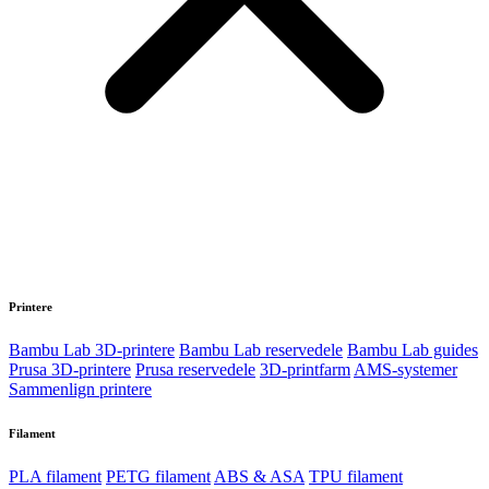
Printere
Bambu Lab 3D-printere
Bambu Lab reservedele
Bambu Lab guides
Prusa 3D-printere
Prusa reservedele
3D-printfarm
AMS-systemer
Sammenlign printere
Filament
PLA filament
PETG filament
ABS & ASA
TPU filament