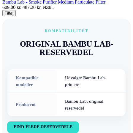
Bambu Lab - Smoke Purifier Medium Particulate Filter
609,00
kr.
487,20
kr. ekskl.
Tilføj
KOMPATIBILITET
ORIGINAL BAMBU LAB-
RESERVEDEL
Kompatible
Udvalgte Bambu Lab-
modeller
printere
Bambu Lab, original
Producent
reservedel
FIND FLERE RESERVEDELE