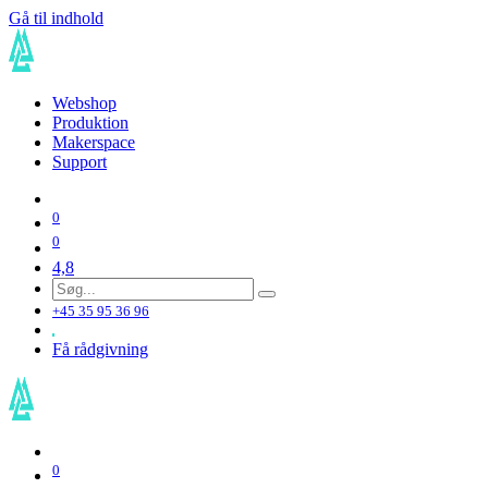
Gå til indhold
Webshop
Produktion
Makerspace
Support
0
0
4,8
+45 35 95 36 96
Få rådgivning
0