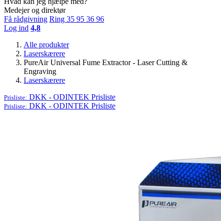
Hvad kan jeg hjælpe med?
Medejer og direktør
Få rådgivning
Ring 35 95 36 96
Log ind
4,8
Alle produkter
Laserskærere
PureAir Universal Fume Extractor - Laser Cutting &
Engraving
Laserskærere
DKK - ODINTEK
Prisliste
Prisliste:
DKK - ODINTEK
Prisliste
Prisliste: