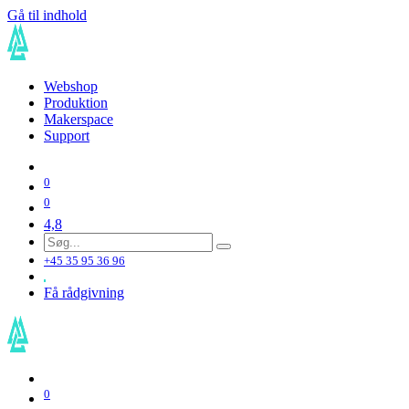
Gå til indhold
Webshop
Produktion
Makerspace
Support
0
0
4,8
+45 35 95 36 96
Få rådgivning
0