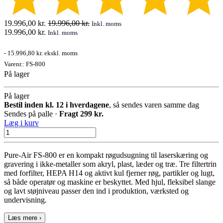
19.996,00
kr.
19.996,00
kr.
Inkl. moms
19.996,00
kr.
Inkl. moms
-
15.996,80 kr.
ekskl. moms
Varenr.:
FS-800
På lager
På lager
Bestil inden kl. 12 i hverdagene
, så sendes varen samme dag
Sendes på palle ·
Fragt 299 kr.
Læg i kurv
Pure-Air FS-800 er en kompakt røgudsugning til laserskæring og
gravering i ikke-metaller som akryl, plast, læder og træ. Tre filtertrin
med forfilter, HEPA H14 og aktivt kul fjerner røg, partikler og lugt,
så både operatør og maskine er beskyttet. Med hjul, fleksibel slange
og lavt støjniveau passer den ind i produktion, værksted og
undervisning.
Læs mere ›