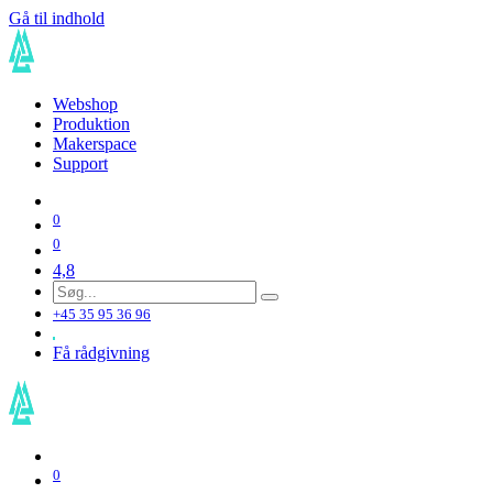
Gå til indhold
Webshop
Produktion
Makerspace
Support
0
0
4,8
+45 35 95 36 96
Få rådgivning
0