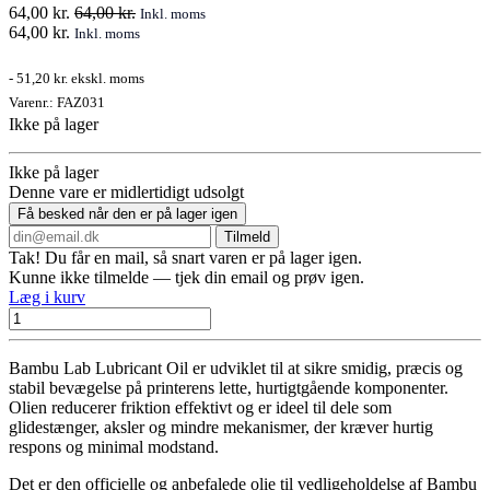
64,00
kr.
64,00
kr.
Inkl. moms
64,00
kr.
Inkl. moms
-
51,20 kr.
ekskl. moms
Varenr.:
FAZ031
Ikke på lager
Ikke på lager
Denne vare er midlertidigt udsolgt
Få besked når den er på lager igen
Tilmeld
Tak! Du får en mail, så snart varen er på lager igen.
Kunne ikke tilmelde — tjek din email og prøv igen.
Læg i kurv
Bambu Lab Lubricant Oil er udviklet til at sikre smidig, præcis og
stabil bevægelse på printerens lette, hurtigtgående komponenter.
Olien reducerer friktion effektivt og er ideel til dele som
glidestænger, aksler og mindre mekanismer, der kræver hurtig
respons og minimal modstand.
Det er den officielle og anbefalede olie til vedligeholdelse af Bambu