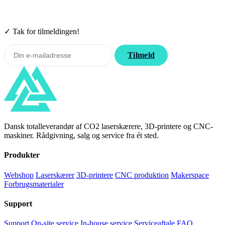
Tilmeld nyhedsbrevet. Rabatten gælder forbrugsmaterialer. Afmeld
når som helst.
✓ Tak for tilmeldingen!
Tilmeld
Dansk totalleverandør af CO2 laserskærere, 3D-printere og CNC-
maskiner. Rådgivning, salg og service fra ét sted.
Produkter
Webshop
Laserskærer
3D-printere
CNC produktion
Makerspace
Forbrugsmaterialer
Support
Support
On-site service
In-house service
Serviceaftale
FAQ