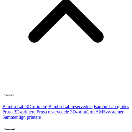
Printere
Bambu Lab 3D-printere
Bambu Lab reservedele
Bambu Lab guides
Prusa 3D-printere
Prusa reservedele
3D-printfarm
AMS-systemer
Sammenlign printere
Filament