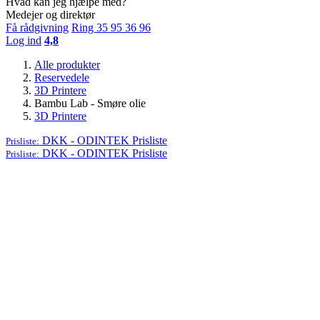
Hvad kan jeg hjælpe med?
Medejer og direktør
Få rådgivning
Ring 35 95 36 96
Log ind
4,8
Alle produkter
Reservedele
3D Printere
Bambu Lab - Smøre olie
3D Printere
DKK - ODINTEK
Prisliste
Prisliste:
DKK - ODINTEK
Prisliste
Prisliste: