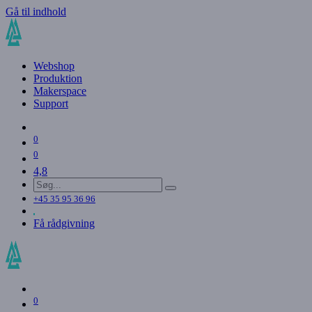
Gå til indhold
Webshop
Produktion
Makerspace
Support
0
0
4,8
+45 35 95 36 96
Få rådgivning
0