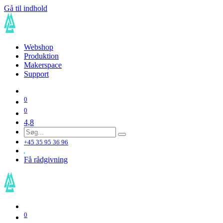
Gå til indhold
Webshop
Produktion
Makerspace
Support
0
0
4,8
+45 35 95 36 96
Få rådgivning
0