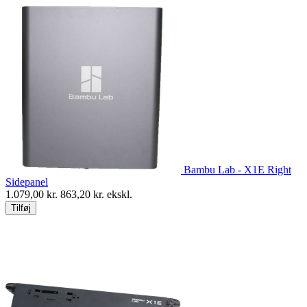
Bambu Lab - X1E Right
Sidepanel
1.079,00
kr.
863,20
kr. ekskl.
Tilføj