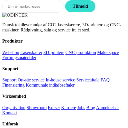
Tilmeld
Dansk totalleverandør af CO2 laserskærere, 3D-printere og CNC-
maskiner. Rådgivning, salg og service fra ét sted.
Produkter
Webshop
Laserskærer
3D-printere
CNC produktion
Makerspace
Forbrugsmaterialer
Support
Support
On-site service
In-house service
Serviceaftale
FAQ
Finansiering
Kommunale indkøbsaftaler
Virksomhed
Organisation
Showroom
Kurser
Karriere
Jobs
Blog
Anmeldelser
Kontakt
Udforsk